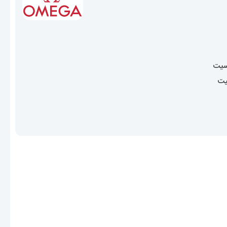
سیت
یت