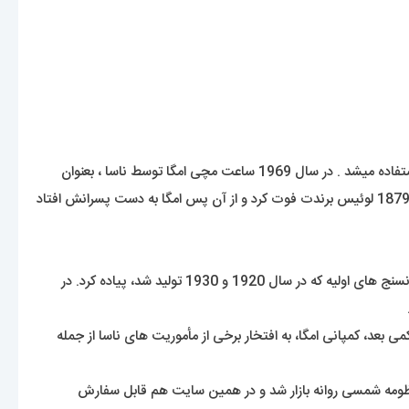
از ساعت های مچی امگا برای ارتش ایالات متحده ی آمریکا سال 1918 و در سال 1917 برای ارتش هوایی سلطنت بریتانیا در رزمایش ها و نبردها استفاده میشد . در سال 1969 ساعت مچی امگا توسط ناسا ، بعنوان
اولین ساعت بر روی ماه حضور پیدا کرد و به این عنوان برگزیده شد . برند امگا توسط افرادی مانند جیمز باند شهرت خود را بدست اورده است . در سال 1879 لوئیس برندت فوت کرد و از آن پس امگا به دست پسرانش افتاد
این ساعت فقط یک محصول لوکس محسوب نمیشه بلکه یکی از ساعت های دارای هویت در جهان نیز تلقی میشه. امگا در ابتدا این طرح را برای زمانسنج های اولیه که در سال 1920 و 1930 تولید شد، پیاده کرد. در
19 به تولید انبوه رسید و شاهکار افسانه ای امگا نسل چهارم اِسپیدمستر با کالیبر 861 معرفی گردید. کمی بعد، کمپانی امگا، به افتخار برخی از مأموریت های ناسا از جمله
 رو به جهان معرفی کرد که در 11 رنگ با الهامی از رنگ های سیارات منظومه شمسی روانه بازار شد و در همین سایت هم قابل سفارش