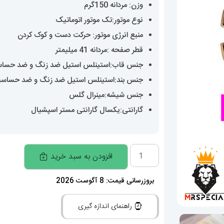
وزن: مردانه 150گرم
نوع موتور:تک موتور اتوماتیک
منبع انرژی موتور: حرکت دست و کوک کردن
قطر صفحه :مردانه 41 میلیمتر
جنس قاب:استینلس استیل ضد زنگ و ضد حسا
جنس بند:استینلس استیل ضد زنگ و ضد حساس
جنس شیشه:مینرال گلس
گارانتی:یکسال گارانتی مستر اسپشیال
ساعت
افزودن به سبد خرید
مردانه
امگا
بروزرسانی قیمت: 8 آگوست 2026
کانسلیشن
راهنمای اندازه گیری
اتوماتیک