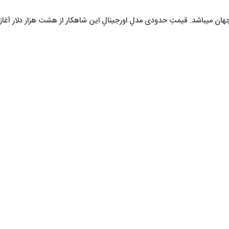
 میباشد. قیمتِ حدودی مدلِ اورجینالِ این شاهکار از هشت هزار دلار آغاز