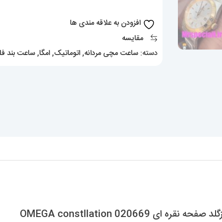
دورنگ
رزگلد
افزودن به علاقه مندی ها
صفحه
مقایسه
نقره
دسته:
ساعت مچی مردانه
,
اتوماتیک
,
امگا
,
ساعت بند فل
ای
OMEGA
constllation
020669
عدد
OMEGA constllation 0206