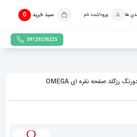
سبد خرید
0
ندی ها
ورود/ثبت نام
09129236225
ساعت مردانه امگا کانسلیشن اتوماتیک دورنگ رزگلد صفحه نقره ای OMEGA