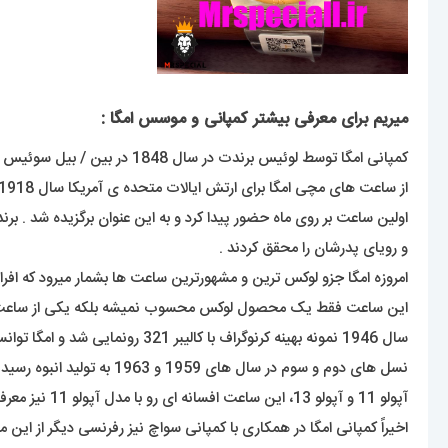
میریم برای معرفی بیشتر کمپانی و موسس امگا :
کمپانی امگا توسط لوئیس برندت در سال 1848 در بین / بیل سوئیس تاسیس شد که این برند زیر مجموعه ی گروه سواچ است .
و رویای پدرشان را محقق کردند .
امروزه امگا جزو لوکس ترین و مشهورترین ساعت ها بشمار میرود که افراد ز
سال 1946 نمونه بهینه کرنوگراف با کالیبر 321 رونمایی شد و امگا توانست به کرنوگرافی 12ساعته با تاکی متر ضمیمه شده به دور قاب دست پیدا کند.
آپولو 11 و آپولو 13، این ساعت افسانه ای رو با مدل آپولو 11 نیز معرفی کرد.