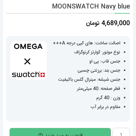
MOONSWATCH Navy blue
4,689,000
تومان
اصالت ساخت: های کپی درجه A+++
نوع موتور: کوارتز کرنوگراف
جنس قاب: پی او
جنس بند: برزنتی چسبی
جنس شیشه: مینرال گلس باکیفیت
قطر صفحه: 40 میلی‌متر
وزن : 40 گرم
مقاوم در برابر آب
ساعت
افزودن به سبد خرید