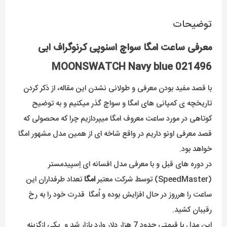
توضیحات
معرفی ساعت امگا سواچ اسنوپی کرنوگراف ابی
021496 MOONSWATCH Navy blue
با قصد مفید بودن معرفی و طولانی نشدن این مقاله، از ذکر کردن
تاریخچه ی کمپانی های امگا و سواچ گذر میکنیم و به توضیح
کوتاهی در مورد ساعت معروف امگا میپردازیم چرا که محصولی که
قصد معرفی اونو داریم در واقع شاخه ای از همین مدل مشهور امگا
خواهد بود.
در دوره های قبل و با معرفی مدل افسانه ای اِسپیدمستر
(SpeedMaster) توسط شرکت معتبر
امگا
تعداد طرفداران این
ساعت را هرروز در حال افزایش بوده و اُمگا قدرت خود را به رخ
رقیبان کشید.
این مدل با قیمتی حدود 7 هزار دلار وارد بازار شد و یکی ازگزینه