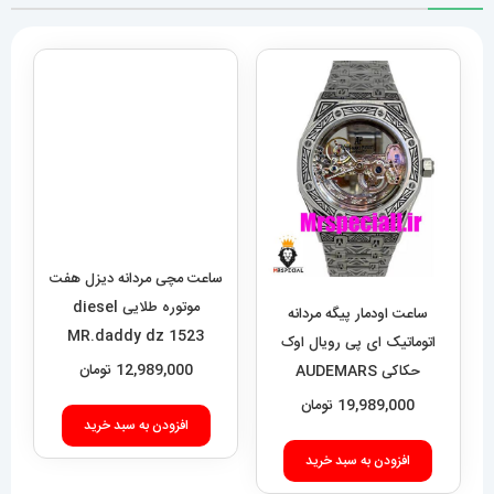
ساعت مچی مردانه دیزل هفت
موتوره طلایی diesel
MR.daddy dz 1523
12,989,000
تومان
افزودن به سبد خرید
ساعت اودمار پیگه مردانه
اتوماتیک ای پی رویال اوک
حکاکی AUDEMARS
PIGUET ROYAL Oak
19,989,000
تومان
020693
افزودن به سبد خرید