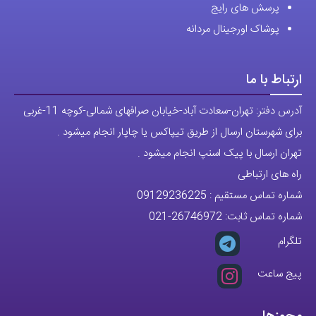
پرسش های رایج
پوشاک اورجینال مردانه
ارتباط با ما
آدرس دفتر: تهران-سعادت آباد-خیابان صرافهای شمالی-کوچه 11-غربی
برای شهرستان ارسال از طریق تیپاکس یا چاپار انجام میشود .
تهران ارسال با پیک اسنپ انجام میشود .
راه های ارتباطی
شماره تماس مستقیم :
09129236225
شماره تماس ثابت:
26746972
-021
تلگرام
پیج ساعت