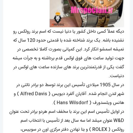
دیگه عملاً کسی داخل کشور یا دنیا نیست که اسم برند رولکس رو
نشنیده باشه. یک برند شناخته شده با قدمتی حدود 120 سال که
نمیشه اسمشو انکار کرد. این کمپانی بصورت کاملا تخصصی در
جهت تولید ساعت های فوق لوکس قدم برداشته و به جرأت میشه
گفت یکی از قدرتمندترین برند های سازنده ساعت های لوکس در
دنیاست.
در سال 1905 میلادی تأسیس این برند توسط دو برادر ناتنی در
شهر لندن انجام شده. آقایان آلفرد دیویس ( Alfred Davis ) و
هانس ویلسدورف ( Hans Wilsdorf ).
در اوایل تأسیس اسم این برند با مخفف اسم هردو برادر تحت عنوان
W&D عنوان میشد اما سه سال بعد از تأسیس با انتخاب اسم
رولکس (
ROLEX
) و بنا نهادن دفتر مرکزی اون در سوییس،