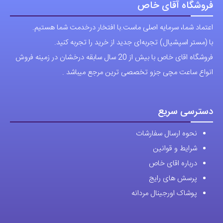
با (مستر اسپشیال) تجربه‌ای جدید از خرید را تجربه کنید.
فروشگاه اقای خاص با بیش از 20 سال سابقه درخشان در زمینه فروش
انواع ساعت مچی جزو تخصصی ترین مرجع میباشد .
دسترسی سریع
نحوه ارسال سفارشات
شرایط و قوانین
درباره اقای خاص
پرسش های رایج
پوشاک اورجینال مردانه
ارتباط با ما
آدرس دفتر: تهران-سعادت آباد-خیابان صرافهای شمالی-کوچه 11-غربی