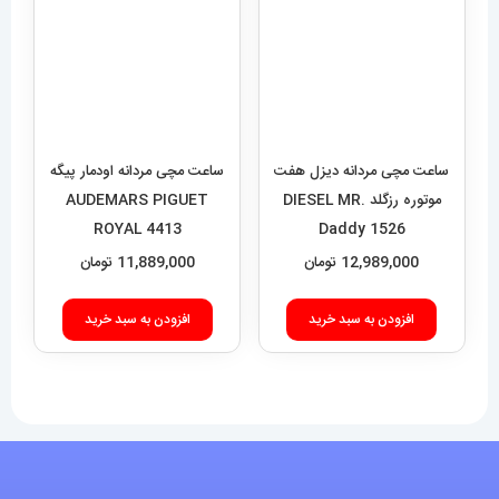
ساعت مچی مردانه دیزل هفت
ساعت مچی مردانه اودمار پیگه
موتوره رزگلد DIESEL MR.
AUDEMARS PIGUET
ROYAL 4413
Daddy 1526
12,989,000
تومان
11,889,000
تومان
افزودن به سبد خرید
افزودن به سبد خرید
فروشگاه آقای خاص
اعتماد شما، سرمایه اصلی ماست.با افتخار درخدمت شما هستیم.