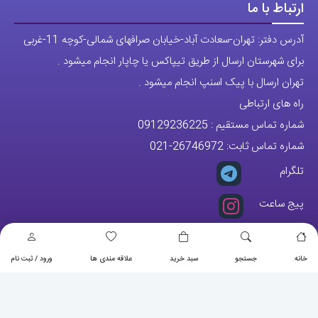
برای شهرستان ارسال از طریق تیپاکس یا چاپار انجام میشود .
تهران ارسال با پیک اسنپ انجام میشود .
راه های ارتباطی
شماره تماس مستقیم :
09129236225
شماره تماس ثابت:
26746972
-021
تلگرام
پیج ساعت
مجوزها
خانه
جستجو
سبد خرید
علاقه مندی ها
ورود / ثبت نام