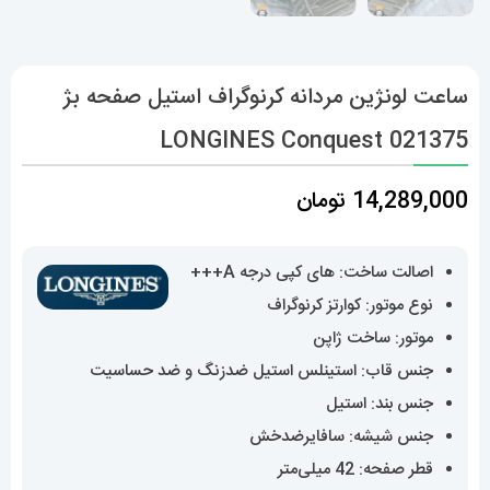
ساعت لونژین مردانه کرنوگراف استیل صفحه بژ
LONGINES Conquest 021375
14,289,000
تومان
اصالت ساخت: های کپی درجه A+++
نوع موتور: کوارتز کرنوگراف
موتور: ساخت ژاپن
جنس قاب: استینلس استیل ضدزنگ و ضد حساسیت
جنس بند: استیل
جنس شیشه: سافایرضدخش
قطر صفحه: 42 میلی‌متر