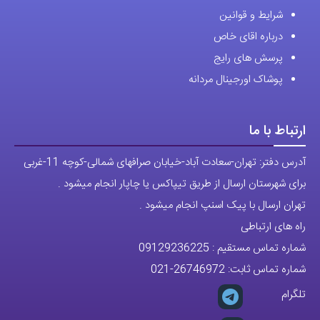
شرایط و قوانین
درباره اقای خاص
پرسش های رایج
پوشاک اورجینال مردانه
ارتباط با ما
آدرس دفتر: تهران-سعادت آباد-خیابان صرافهای شمالی-کوچه 11-غربی
برای شهرستان ارسال از طریق تیپاکس یا چاپار انجام میشود .
تهران ارسال با پیک اسنپ انجام میشود .
راه های ارتباطی
شماره تماس مستقیم :
09129236225
شماره تماس ثابت:
26746972
-021
تلگرام