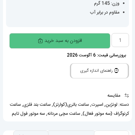
وزن: 145 گرم
مقاوم در برابر آب
ساعت
افزودن به سبد خرید
لونژین
مردانه
بروزرسانی قیمت: 6 آگوست 2026
کرنوگراف
راهنمای اندازه گیری
استیل
صفحه
بژ
مقایسه
LONGINES
دسته:
لونژین
,
اسپرت
,
ساعت باتری(کوارتز)
,
ساعت بند فلزی
,
ساعت
Conquest
کرنوگراف (سه موتور فعال)
,
ساعت مچی مردانه
,
سه موتور فول تایم
021375
عدد