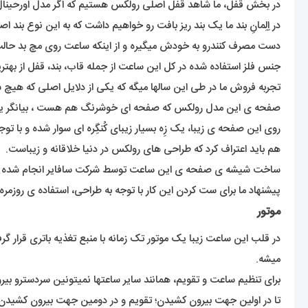
در بخش قفل، ما شاهد قفل اصلی رولکس هستیم که اگر مدل اورحینال ا
دست مصرف کنندرو به خودش میگیره و از اینکه ساعت روی مچ بد حالت ب
جنس فلز استفاده شده در کل این ساعت از جمله قاب، بند، قفل از به
تجربه فروش ما در طی این سالها میگه که یکی از دلایل اصلی که هیچ ش
صفحه ی این مدل رولکس که صفحه ای خوشرنگ هم هست ، بیانگر یک 
روی این صفحه ی زیبا، یک زِه بسیار زیبای کُنگِره ای سوار شده و با ت
هم باید اعتراف کرد که طراحی های رولکس در دنیا خلاقانه و زیباست.
ساخت شیشه ی صفحه ی این ساعت توسط شرکت سافایر انجام شده ک
پیشنهاد ما برای ست کردن این کار با توجه به طراحی، استفاده ی روز
موتور
در قلب این ساعت زیبا یک موتور تک زمانه با منبع تغذیه باتری قرار گ
میشه.
برای تنظیم ساعت و تقویم، همانند سایر ساعتها نمیتونین سردسترو بی
تا در اولین جهت بیرون کشیدن؛ تقویم و در دومین جهت بیرون کشیدن؛ 