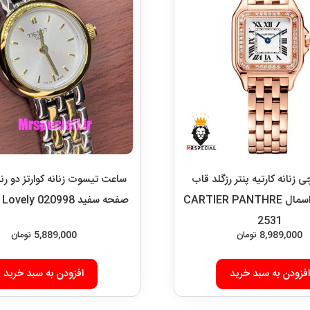
زنانه کارتیه پنتر رزگلد قاب
ساعت تیسوت زنانه کوارتز دو ر
نگین سایز اسمال CARTIER PANTHRE
صفحه سفید 020998 TISSOT Lovely
2531
8,989,000
تومان
5,889,000
تومان
افزودن به سبد خرید
افزودن به سبد خرید