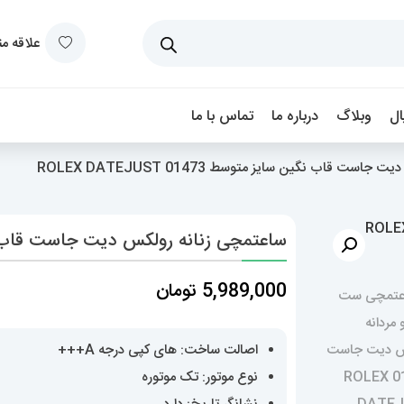
علاقه م
ل
وبلاگ
درباره ما
تماس با ما
ت قاب نگین سایز متوسط 01473 ROLEX DATEJUST
ساعتمچی زنانه رولکس دیت جاست قاب نگین سایز متو
5,989,000
تومان
اصالت ساخت: های کپی درجه A+++
نوع موتور: تک موتوره