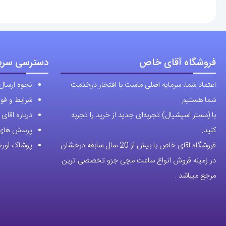
انواع
مختلفی
می
باشد.
فروشگاه آقای خاص
دسترسی سری
گزینه
ها
اعتماد شما، سرمایه اصلی ماست.با افتخار درخدمت
نحوه ارسال
ممکن
شما هستیم.
شرایط و قوا
است
با (مستر اسپشیال) تجربه‌ای جدید از خرید را تجربه
درباره اقا
در
کنید.
پرسش های 
صفحه
فروشگاه اقای خاص با بیش از 20 سال سابقه درخشان
پوشاک اورجی
محصول
در زمینه فروش انواع ساعت مچی جزو تخصصی ترین
انتخاب
مرجع میباشد .
شوند