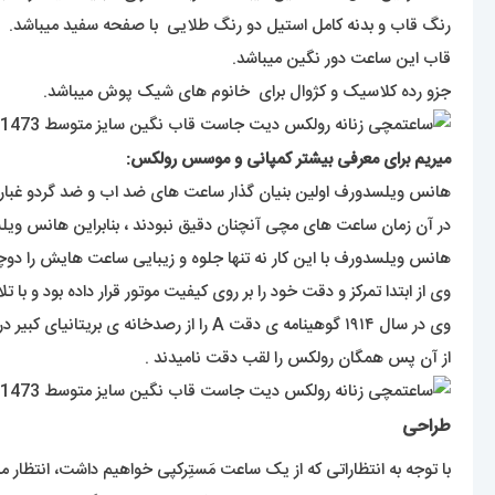
رنگ قاب و بدنه کامل استیل دو رنگ طلایی با صفحه سفید میباشد.
قاب این ساعت دور نگین میباشد.
جزو رده کلاسیک و کژوال برای خانوم های شیک پوش میباشد.
میریم برای معرفی بیشتر کمپانی و موسس رولکس:
هانس ویلسدورف اولین بنیان گذار ساعت های ضد اب و ضد گردو غبار بود ک در سن ۲۴ سالگی سال ۱۹۰۵ یک شرکت تولید و توسعه انواع ساعت های مچی 
در آن زمان ساعت های مچی آنچنان دقیق نبودند ، بنابراین هانس و
هانس ویلسدورف با این کار نه تنها جلوه و زیبایی ساعت هایش را دوچند
وی از ابتدا تمرکز و دقت خود را بر روی کیفیت موتور قرار داده بود و با تلاش های مستمر در سال ۱۹۱۰ گواهینامه ی دقت کرونومتریک ر
وی در سال ۱۹۱۴ گوهینامه ی دقت A را از رصدخانه ی بریتانیای کبیر دریافت کرد .
از آن پس همگان رولکس را لقب دقت نامیدند .
طراحی
با توجه به انتظاراتی که از یک ساعت مَستِرکپی خواهیم داشت، انتظار می