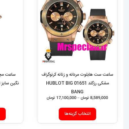
ساعت ست هابلوت مردانه و زنانه کرنوگراف
ساعت مچی 
مشکی رزگلد 01651 HUBLOT BIG
BANG
محدوده
8,589,000
تومان
–
17,100,000
تومان
قیمت:
این
8,589,000 تومان
انتخاب گزینه‌ها
محصول
تا
دارای
17,100,000 تومان