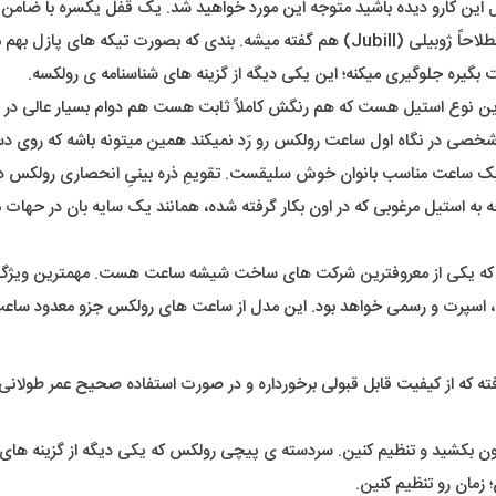
ین کارو دیده باشید متوجه این مورد خواهید شد. یک قفل یکسره با ضامن د
در اِلِمانِ بند ما یک بند ریز بافت رو خواهیم داشت که به این نوع بند اصطلاحاً ژوبیلی (Jubill)
گیره جلوگیری میکنه؛ این یکی دیگه از گزینه های شناسنامه ی رولکسه.
ترین نوع استیل هست که هم رنگش کاملاً ثابت هست هم دوام بسیار عالی در 
خصی در نگاه اول ساعت رولکس رو رَد نمیکند همین میتونه باشه که روی دست 
ساعت مناسب بانوان خوش سلیقست. تقویمِ ذره بینیِ انحصاری رولکس در 
وجه به استیل مرغوبی که در اون بکار گرفته شده، همانند یک سایه بان در حهات
ه یکی از معروفترین شرکت های ساخت شیشه ساعت هست. مهمترین ویژگ
مره، اسپرت و رسمی خواهد بود. این مدل از ساعت های رولکس جزو معدود ساعت
رفته که از کیفیت قابل قبولی برخورداره و در صورت استفاده صحیح عمر طولانی
رون بکشید و تنظیم کنین. سردسته ی پیچی رولکس که یکی دیگه از گزینه های 
زمان رو تنظیم کنین.