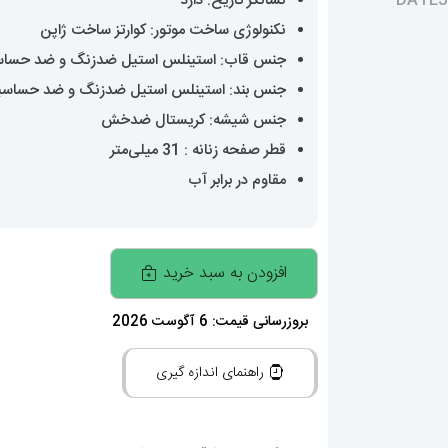
نشانگر تاریخ: دارد
نکنولوژی ساخت موتور: کوارتز ساخت ژاپن
جنس قاب: استینلس استیل ضدزنگ و ضد حسا
جنس بند: استینلس استیل ضدزنگ و ضد حساس
جنس شیشه: کریستال ضدخش
قطر صفحه زنانه : 31 میلی‌متر
مقاوم در برابر آب
ساعتمچی
افزودن به سبد خرید
زنانه
رولکس
بروزرسانی قیمت: 6 آگوست 2026
دیت
راهنمای اندازه گیری
جاست
قاب
نگین