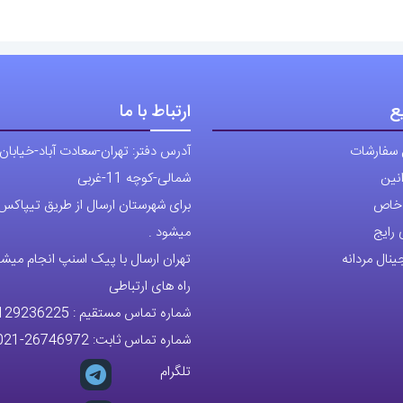
ع
ارتباط با ما
 سفارشات
آدرس دفتر: تهران-سعادت آباد-خیابان
نین
شمالی-کوچه 11-غربی
ی خاص
برای شهرستان ارسال از طریق تیپاکس ی
رایج
میشود .
نال مردانه
تهران ارسال با پیک اسنپ انجام میشو
راه های ارتباطی
شماره تماس مستقیم :
129236225
شماره تماس ثابت:
26746972
-021
تلگرام