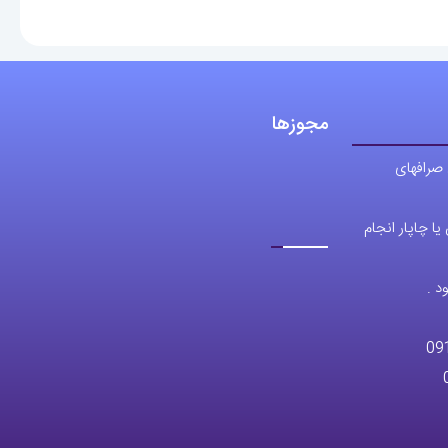
مجوزها
 صرافهای
ا چاپار انجام
د .
09