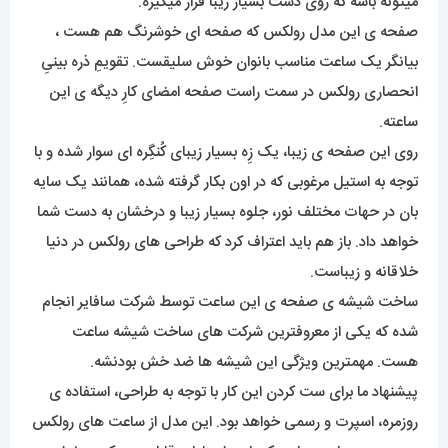
میتونه باشه که روی دست بسیار زیبا قرار میگیره.
صفحه ی این مدل رولکس که صفحه ای خوشرنگ هم هست ،
بیانگر یک ساعت مناسب بانوان خوش سلیقست. تقویمِ ذره بینیِ
انحصاری رولکس در سمت راست صفحه امضای کارِ دیگه ی این
ساعته.
روی این صفحه ی زیبا، یک زِه بسیار زیبای کُنگِره ای سوار شده و با
توجه به استیل مرغوبی که در اون بکار گرفته شده، همانند یک سایه
بان در حهات مختلف نور، جلوه بسیار زیبا و درخشان به دست شما
خواهد داد. باز هم باید اعتراف کرد که طراحی های رولکس در دنیا
خلاقانه و زیباست.
ساخت شیشه ی صفحه ی این ساعت توسط شرکت سافایر انجام
شده که یکی از معروفترین شرکت های ساخت شیشه ساعت
هست. مهمترین ویژگی این شیشه ها ضد خش بودنشه.
پیشنهاد ما برای ست کردن این کار با توجه به طراحی، استفاده ی
روزمره، اسپرت و رسمی خواهد بود. این مدل از ساعت های رولکس