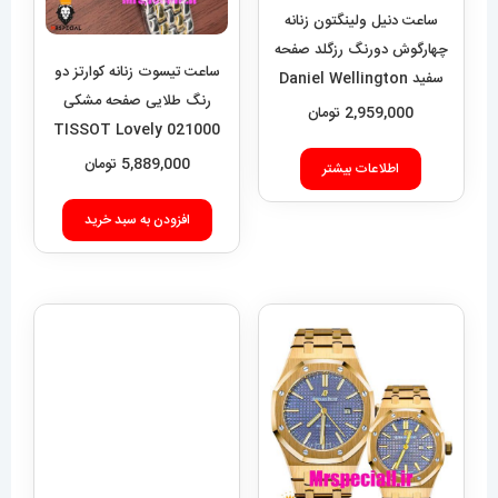
ساعت دنیل ولینگتون زنانه
چهارگوش دورنگ رزگلد صفحه
ساعت تیسوت زنانه کوارتز دو
سفید Daniel Wellington
رنگ طلایی صفحه مشکی
Quadro 423
2,959,000
تومان
021000 TISSOT Lovely
5,889,000
تومان
اطلاعات بیشتر
افزودن به سبد خرید