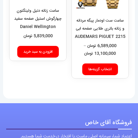
ساعت زنانه دنیل ولینگتون
چهارگوش استیل صفحه سفید
ساعت ست اودمار پیگه مردانه
Daniel Wellington
و زنانه باتری طلایی صفحه ابی
Quadro 422
5,839,000
تومان
2215 AUDEMARS PIGUET
ROYAL
6,589,000
تومان
–
افزودن به سبد خرید
محدوده
13,100,000
تومان
قیمت:
این
6,589,000 تومان
انتخاب گزینه‌ها
محصول
تا
دارای
13,100,000 تومان
انواع
مختلفی
می
باشد.
فروشگاه آقای خاص
گزینه
اعتماد شما، سرمایه اصلی ماست.با افتخار درخدمت شما هستیم.
ها