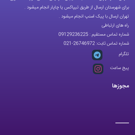
برای شهرستان ارسال از طریق تیپاکس یا چاپار انجام میشود .
تهران ارسال با پیک اسنپ انجام میشود .
راه های ارتباطی
شماره تماس مستقیم :
09129236225
شماره تماس ثابت:
26746972
-021
تلگرام
پیج ساعت
مجوزها