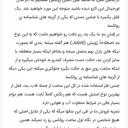
در بخش قفل، ما شاهد قفل اصلی رولکس هستیم که اگر مدل
اورحینال این کارو دیده باشید متوجه این مورد خواهید شد. یک
قفل یکسره با ضامن دستی که یکی از گزینه های شناسنامه ی
رولکسه.
در اِلِمانِ بند ما یک بند ریز بافت رو خواهیم داشت که به این نوع
بند اصطلاحاً ژوبیلی (Jubill) هم گفته میشه. بندی که بصورت
تیکه های پازل بهم متصل میشه و بخاطر اینکه بسیار منعطفه، با
سایز کردن بند، حالت دست مصرف کنندرو به خودش میگیره و از
اینکه ساعت روی مچ بد حالت بگیره جلوگیری میکنه؛ این یکی دیگه
از گزینه های شناسنامه ی رولکسه.
جنس فلز استفاده شده در کل این ساعت از جمله قاب، بند، قفل از
بهترین نوع استیل هست که هم رنگش کاملاً ثابت هست هم دوام
بسیار عالی در شرایط متفاوت آب و هوایی داره.
تجربه فروش ما در طی این سالها میگه که یکی از دلایل اصلی که
هیچ شخصی در نگاه اول ساعت رولکس رو رَد نمیکند همین