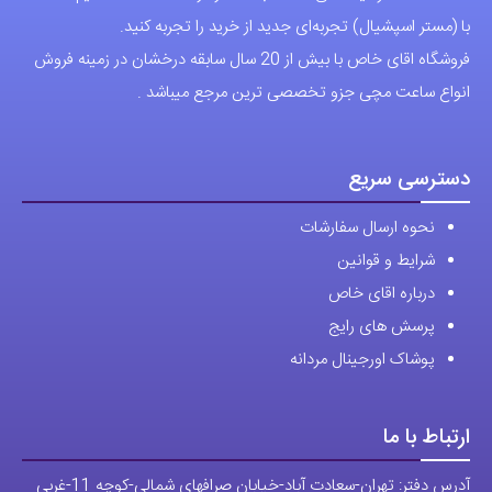
با (مستر اسپشیال) تجربه‌ای جدید از خرید را تجربه کنید.
ممکن
فروشگاه اقای خاص با بیش از 20 سال سابقه درخشان در زمینه فروش
است
انواع ساعت مچی جزو تخصصی ترین مرجع میباشد .
در
صفحه
محصول
دسترسی سریع
انتخاب
نحوه ارسال سفارشات
شوند
شرایط و قوانین
درباره اقای خاص
پرسش های رایج
پوشاک اورجینال مردانه
ارتباط با ما
آدرس دفتر: تهران-سعادت آباد-خیابان صرافهای شمالی-کوچه 11-غربی