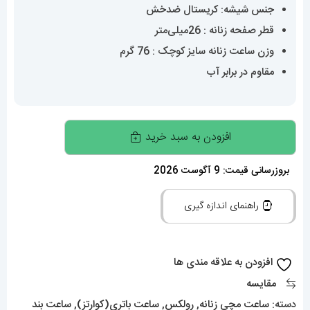
جنس شیشه: کریستال ضدخش
قطر صفحه زنانه : 26میلی‌متر
وزن ساعت زنانه سایز کوچک : 76 گرم
مقاوم در برابر آب
ساعت
افزودن به سبد خرید
مچی
زنانه
بروزرسانی قیمت: 9 آگوست 2026
رولکس
راهنمای اندازه گیری
دیت
جاست
قاب
افزودن به علاقه مندی ها
نگین
مقایسه
سایز
دسته:
ساعت مچی زنانه
,
رولکس
,
ساعت باتری(کوارتز)
,
ساعت بند