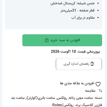
جنس شیشه: کریستال ضدخش
قطر صفحه : 31میلی‌متر
مقاوم در برابر آب
ساعتمچی
افزودن به سبد خرید
زنانه
رولکس
بروزرسانی قیمت: 10 آگوست 2026
دیت
راهنمای اندازه گیری
جاست
کوارتز
سایز
افزودن به علاقه مندی ها
متوسط
مقایسه
01524
دسته:
ساعت مچی زنانه
,
رولکس
,
ساعت باتری(کوارتز)
,
ساعت بند
ROLEX
فلزی
,
کلاسیک
برند:
رولکس/Rolex