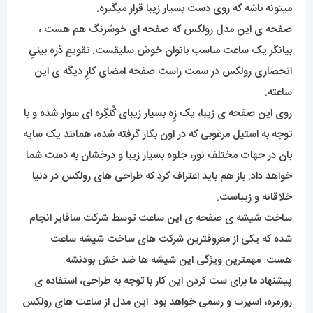
میتونه باشه که روی دست بسیار زیبا قرار میگیره.
صفحه ی این مدل رولکس که صفحه ای خوشرنگ هم هست ،
بیانگر یک ساعت مناسب بانوان خوش سلیقست. تقویمِ ذره بینیِ
انحصاری رولکس در سمت راست صفحه امضای کارِ دیگه ی این
ساعته.
روی این صفحه ی زیبا، یک زِه بسیار زیبای کُنگِره ای سوار شده و با
توجه به استیل مرغوبی که در اون بکار گرفته شده، همانند یک سایه
بان در حهات مختلف نور، جلوه بسیار زیبا و درخشان به دست شما
خواهد داد. باز هم باید اعتراف کرد که طراحی های رولکس در دنیا
خلاقانه و زیباست.
ساخت شیشه ی صفحه ی این ساعت توسط شرکت سافایر انجام
شده که یکی از معروفترین شرکت های ساخت شیشه ساعت
هست. مهمترین ویژگی این شیشه ها ضد خش بودنشه.
پیشنهاد ما برای ست کردن این کار با توجه به طراحی، استفاده ی
روزمره، اسپرت و رسمی خواهد بود. این مدل از ساعت های رولکس