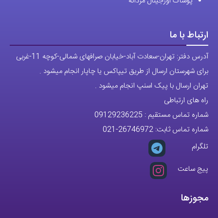
پوشاک اورجینال مردانه
ارتباط با ما
آدرس دفتر: تهران-سعادت آباد-خیابان صرافهای شمالی-کوچه 11-غربی
برای شهرستان ارسال از طریق تیپاکس یا چاپار انجام میشود .
تهران ارسال با پیک اسنپ انجام میشود .
راه های ارتباطی
شماره تماس مستقیم :
09129236225
شماره تماس ثابت:
26746972
-021
تلگرام
پیج ساعت
مجوزها