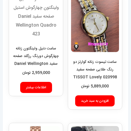
ساعت دنیل ولینگتون زنانه
چهارگوش دورنگ رزگلد صفحه
ساعت تیسوت زنانه کوارتز دو
سفید Daniel Wellington
رنگ طلایی صفحه سفید
Quadro 423
2,959,000
تومان
020998 TISSOT Lovely
5,889,000
تومان
اطلاعات بیشتر
افزودن به سبد خرید