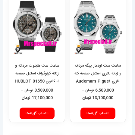
ساعت ست اودمار پیگه مردانه
ساعت ست هابلوت مردانه و
و زنانه باتری استیل صفحه کله
زنانه کرنوگراف استیل صفحه
غازی Audemars Piguet
اسکلتون 01650 HUBLOT
BIG BANG
Royal 01572
6,589,000
تومان
–
8,589,000
تومان
–
محدوده
محدوده
13,100,000
تومان
17,100,000
تومان
قیمت:
قیمت:
این
این
6,589,000 تومان
9,000
انتخاب گزینه‌ها
انتخاب گزینه‌ها
محصول
محصول
تا
تا
دارای
دارای
13,100,000 تومان
17,100,000 تومان