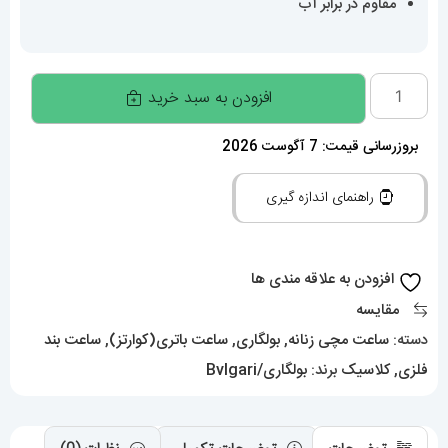
مقاوم در برابر آب
ساعت
افزودن به سبد خرید
مچی
زنانه
بروزرسانی قیمت: 7 آگوست 2026
بولگاری
راهنمای اندازه گیری
ماری
دستبندی
طلایی
افزودن به علاقه مندی ها
صفحه
مقایسه
سبز
دسته:
ساعت مچی زنانه
,
بولگاری
,
ساعت باتری(کوارتز)
,
ساعت بند
BVLGARI
فلزی
,
کلاسیک
برند:
بولگاری/Bvlgari
SERPENTI
TUBOGAS
01134