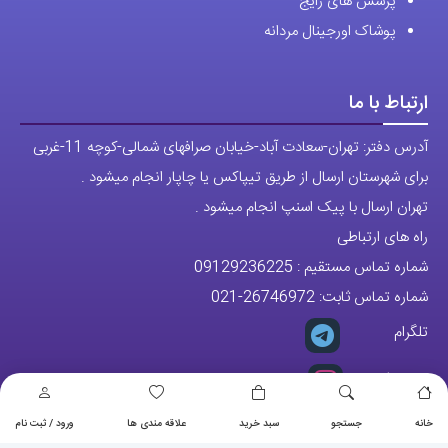
پرسش های رایج
پوشاک اورجینال مردانه
ارتباط با ما
آدرس دفتر: تهران-سعادت آباد-خیابان صرافهای شمالی-کوچه 11-غربی
برای شهرستان ارسال از طریق تیپاکس یا چاپار انجام میشود .
تهران ارسال با پیک اسنپ انجام میشود .
راه های ارتباطی
شماره تماس مستقیم :
09129236225
شماره تماس ثابت:
26746972
-021
تلگرام
پیج ساعت
خانه
جستجو
سبد خرید
علاقه مندی ها
ورود / ثبت نام
مجوزها