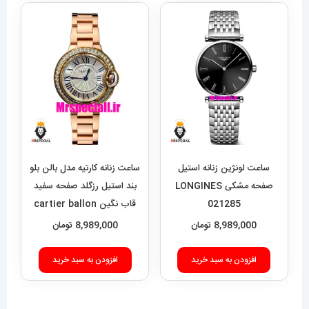
انواع
انواع
مختلفی
مختلفی
می
می
باشد.
باشد.
گزینه
گزینه
ها
ها
ممکن
ممکن
است
است
در
در
ساعت لونژین زنانه استیل
ساعت زنانه کارتیه مدل بالن بلو
صفحه
صفحه
صفحه مشکی LONGINES
بند استیل رزگلد صفحه سفید
021285
قاب نگین cartier ballon
محصول
محصول
bleu 020909
8,989,000
تومان
8,989,000
تومان
انتخاب
انتخاب
شوند
شوند
افزودن به سبد خرید
افزودن به سبد خرید