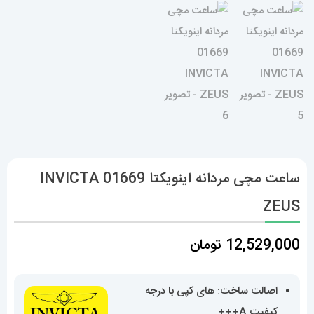
ساعت مچی مردانه اینویکتا 01669 INVICTA
ZEUS
12,529,000
تومان
اصالت ساخت: های کپی با درجه
کیفیت A+++