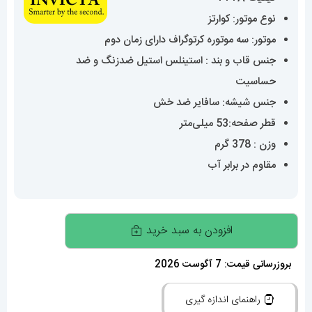
نوع موتور: کوارتز
موتور: سه موتوره کرتوگراف دارای زمان دوم
جنس قاب و بند : استینلس استیل ضدزنگ و ضد
حساسیت
جنس شیشه: سافایر ضد خش
قطر صفحه:53 میلی‌متر
وزن : 378 گرم
مقاوم در برابر آب
ساعت
افزودن به سبد خرید
مچی
مردانه
بروزرسانی قیمت: 7 آگوست 2026
اینویکتا
راهنمای اندازه گیری
01669