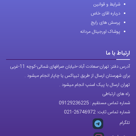
شرایط و قوانین
درباره اقای خاص
پرسش های رایج
پوشاک اورجینال مردانه
ارتباط با ما
آدرس دفتر: تهران-سعادت آباد-خیابان صرافهای شمالی-کوچه 11-غربی
برای شهرستان ارسال از طریق تیپاکس یا چاپار انجام میشود .
تهران ارسال با پیک اسنپ انجام میشود .
راه های ارتباطی
شماره تماس مستقیم :
09129236225
شماره تماس ثابت:
26746972
-021
تلگرام