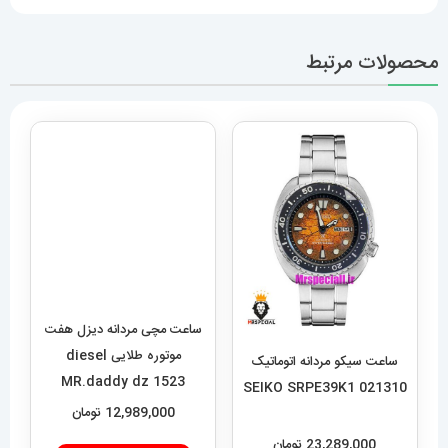
محصولات مرتبط
ساعت مچی مردانه دیزل هفت
موتوره طلایی diesel
MR.daddy dz 1523
12,989,000
تومان
افزودن به سبد خرید
ساعت سیکو مردانه اتوماتیک
021310 SEIKO SRPE39K1
23,289,000
تومان