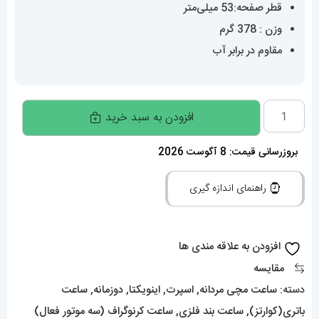
قطر صفحه:53 میلی‌متر
وزن : 378 گرم
مقاوم در برابر آب
ساعت
افزودن به سبد خرید
مچی
مردانه
بروزرسانی قیمت: 8 آگوست 2026
اینویکتا
راهنمای اندازه گیری
01671
INVICTA
ZEUS
افزودن به علاقه مندی ها
عدد
مقایسه
دسته:
ساعت مچی مردانه
,
اسپرت
,
اینویکتا
,
دوزمانه
,
ساعت
باتری(کوارتز)
,
ساعت بند فلزی
,
ساعت کرنوگراف (سه موتور فعال)