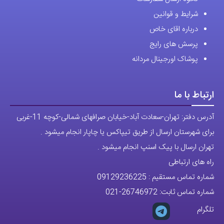
شرایط و قوانین
درباره اقای خاص
پرسش های رایج
پوشاک اورجینال مردانه
ارتباط با ما
آدرس دفتر: تهران-سعادت آباد-خیابان صرافهای شمالی-کوچه 11-غربی
برای شهرستان ارسال از طریق تیپاکس یا چاپار انجام میشود .
تهران ارسال با پیک اسنپ انجام میشود .
راه های ارتباطی
شماره تماس مستقیم :
09129236225
شماره تماس ثابت:
26746972
-021
تلگرام