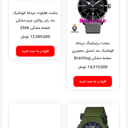
ساعت هابلوت مردانه اتوماتیک
بند رابر روکش چرم مشکی
صفحه مشکی 2566
HUBLOT BIG BANG
13,589,000
تومان
ساعت برایتلینگ مردانه
اتوماتیک بند استیل حصیری
افزودن به سبد خرید
صفحه مشکی Breitling
Super Ocean 020955
14,319,000
تومان
افزودن به سبد خرید