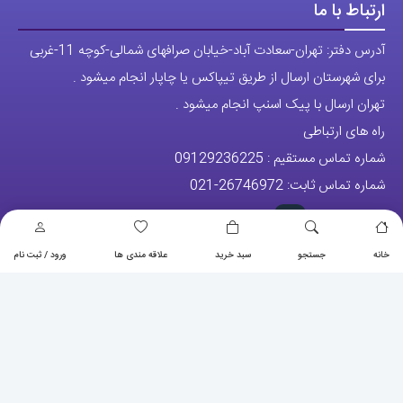
ارتباط با ما
آدرس دفتر: تهران-سعادت آباد-خیابان صرافهای شمالی-کوچه 11-غربی
برای شهرستان ارسال از طریق تیپاکس یا چاپار انجام میشود .
تهران ارسال با پیک اسنپ انجام میشود .
راه های ارتباطی
شماره تماس مستقیم :
09129236225
شماره تماس ثابت:
26746972
-021
تلگرام
پیج ساعت
خانه
جستجو
سبد خرید
علاقه مندی ها
ورود / ثبت نام
مجوزها