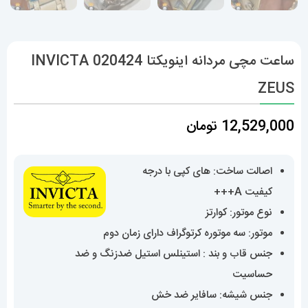
ساعت مچی مردانه اینویکتا 020424 INVICTA
ZEUS
12,529,000
تومان
اصالت ساخت: های کپی با درجه
کیفیت A+++
نوع موتور: کوارتز
موتور: سه موتوره کرتوگراف دارای زمان دوم
جنس قاب و بند : استینلس استیل ضدزنگ و ضد
حساسیت
جنس شیشه: سافایر ضد خش