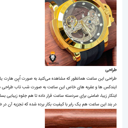
طراحی
طراحی این ساعت همانطور که مشاهده می‌کنید به صورت اُپِن هارت یا ه
ایندکس ها و عقربه های خاص این ساعت به صورت شب تاب طراحی شد
ابتکار زیبا، ضامنی برای سردسته ساعت قرار داده تا هم جلوه زیبایی
در بند این ساعت هم یک رابر با کیفیت بکار برده شده که تجزیه آن در طبیعت 300 سال طول میکشد. بهترین انتخاب برای بند این ساعت، بند رابر بود که به درستی سر