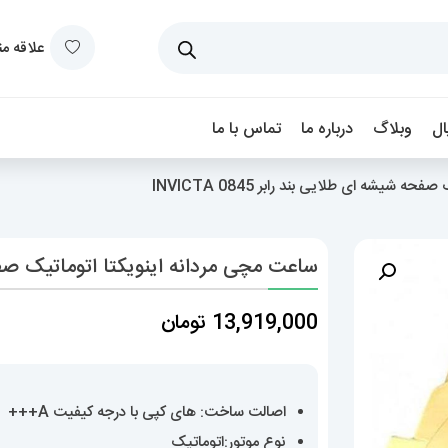
علاقه م
ل
وبلاگ
درباره ما
تماس با ما
شیشه ای طلایی بند رابر 0845 INVICTA
ساعت مچی مردانه اینویکتا اتوماتیک صفحه شیشه
13,919,000
تومان
اصالت ساخت: های کپی با درجه کیفیت A+++
نوع موتور:اتوماتیک