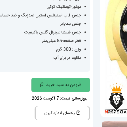
موتور:اتوماتیک کوکی
جنس قاب:استینلس استیل ضدزنگ و ضد حساس
جنس بند:رابر
جنس شیشه:مینرال گلس باکیفیت
قطر صفحه:55 میلی‌متر
وزن : 300 گرم
مقاوم در برابر آب
ساعت
افزودن به سبد خرید
مچی
مردانه
بروزرسانی قیمت: 7 آگوست 2026
اینویکتا
راهنمای اندازه گیری
اتوماتیک
صفحه