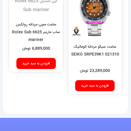
ساعت مچی مردانه رولکس
ساب مارینر 6625 Rolex Sub
mariner
ساعت سیکو مردانه اتوماتیک
6,889,000
تومان
021310 SEIKO SRPE39K1
افزودن به سبد خرید
23,289,000
تومان
افزودن به سبد خرید