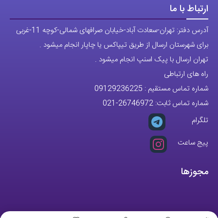
ارتباط با ما
آدرس دفتر: تهران-سعادت آباد-خیابان صرافهای شمالی-کوچه 11-غربی
برای شهرستان ارسال از طریق تیپاکس یا چاپار انجام میشود .
تهران ارسال با پیک اسنپ انجام میشود .
راه های ارتباطی
شماره تماس مستقیم :
09129236225
شماره تماس ثابت:
26746972
-021
تلگرام
پیج ساعت
مجوزها