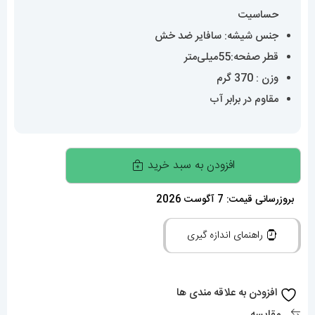
حساسیت
جنس شیشه: سافایر ضد خش
قطر صفحه:55میلی‌متر
وزن : 370 گرم
مقاوم در برابر آب
ساعت
افزودن به سبد خرید
اینویکتا
مردانه
بروزرسانی قیمت: 7 آگوست 2026
مدل
راهنمای اندازه گیری
مستر
المپیا
کرنوگراف
افزودن به علاقه مندی ها
طلایی
مقایسه