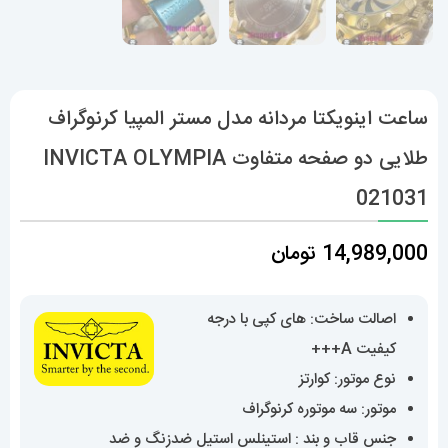
ساعت اینویکتا مردانه مدل مستر المپیا کرنوگراف
طلایی دو صفحه متفاوت INVICTA OLYMPIA
021031
14,989,000
تومان
اصالت ساخت: های کپی با درجه
کیفیت A+++
نوع موتور: کوارتز
موتور: سه موتوره کرنوگراف
جنس قاب و بند : استینلس استیل ضدزنگ و ضد