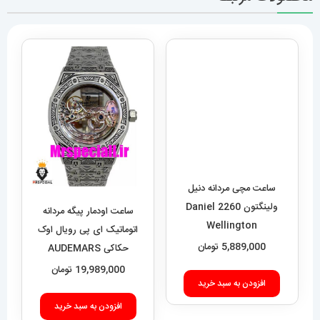
ساعت مچی مردانه دنیل
ولینگتون 2260 Daniel
Wellington
5,889,000
تومان
ساعت اودمار پیگه مردانه
اتوماتیک ای پی رویال اوک
افزودن به سبد خرید
حکاکی AUDEMARS
PIGUET ROYAL Oak
19,989,000
تومان
020693
افزودن به سبد خرید