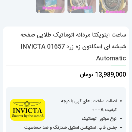
ساعت اینویکتا مردانه اتوماتیک طلایی صفحه
شیشه ای اسکلتون زه زرد 01657 INVICTA
Automatic
13,989,000
تومان
اصالت ساخت: های کپی با درجه
کیفیت A+++
نوع موتور: اتوماتیک
جنس قاب: استینلس استیل ضدزنگ و ضد حساسیت