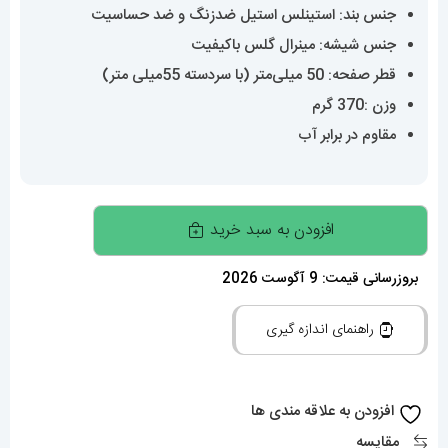
جنس بند: استینلس استیل ضدزنگ و ضد حساسیت
جنس شیشه: مینرال گلس باکیفیت
قطر صفحه: 50 میلی‌متر (با سردسته 55میلی متر)
وزن :370 گرم
مقاوم در برابر آب
ساعت
افزودن به سبد خرید
اینویکتا
مردانه
بروزرسانی قیمت: 9 آگوست 2026
اتوماتیک
راهنمای اندازه گیری
طلایی
صفحه
شیشه
افزودن به علاقه مندی ها
ای
مقایسه