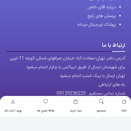
درباره اقای خاص
پرسش های رایج
پوشاک اورجینال مردانه
ارتباط با ما
آدرس دفتر: تهران-سعادت آباد-خیابان صرافهای شمالی-کوچه 11-غربی
برای شهرستان ارسال از طریق تیپاکس یا چاپار انجام میشود .
تهران ارسال با پیک اسنپ انجام میشود .
راه های ارتباطی
شماره تماس مستقیم :
09129236225
شماره تماس ثابت:
26746972
-021
خانه
جستجو
سبد خرید
علاقه مندی ها
ورود / ثبت نام
تلگرام
پیج ساعت