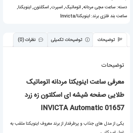
اسکلتون
دسته:
ساعت مچی مردانه
,
اتوماتیک
,
اسپرت
,
اسکلتون
,
اینویکتا
,
زه
ساعت بند فلزی
برند:
اینویکتا/Invicta
زرد
01657
INVICTA
توضیحات
توضیحات تکمیلی
نظرات (0)
Automatic
عدد
توضیحات
معرفی ساعت اینویکتا مردانه اتوماتیک
طلایی صفحه شیشه ای اسکلتون زه زرد
01657 INVICTA Automatic
یکی از مدل های جذاب و پرطرفدار از برند معروف اینویکتا ملقب به
غول امریکایی