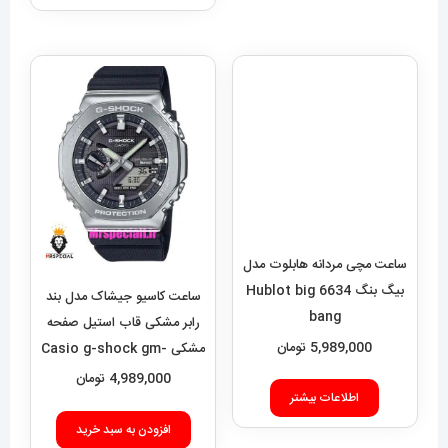
ساعت مچی مردانه هابلوت مدل
بیگ بنگ 6634 Hublot big
bang
5,989,000
تومان
ساعت کاسیو جیشاک مدل بند
رابر مشکی قاب استیل صفحه
اطلاعات بیشتر
مشکی Casio g-shock gm-
2100 021462
4,989,000
تومان
افزودن به سبد خرید