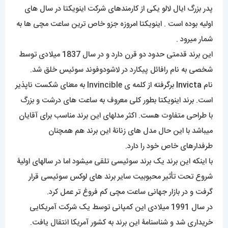
پدر بزرگ ایال لالو یکی از کارمندهای شرکت اینویکتا در سال های
اولیه بوده است . اینویکتا امروزه جزو خاص ترین ساعت مچی ها به
شمار میرود .
این برند قدمتی حدود دو قرن دارد و در سال 1837 میلادی توسط
شخصی به نام رافائل پیکارد در لاشودوفوند سوئیس خلق شد.
نام
Invicta
برگرفته از کلمه ی Invincible به معنای شکست ناپذیر
است. برند اینویکتا بطور کلی معروف به ساعت های درشت و بزرگ
با طراحی متفاوت هست. اکثر مدلهای این برند مناسب برای آقایان
میباشد با این حال مدل های زنانۀ این برند هم همچنان
طرفدارهای خاص خود را دارد.
با اینکه این برند یک برند سوئیسی تلقی میشود اما در سالهای اولیۀ
شروع تحت تأثیر محبوبیت سایر برند های لوکس سوئیسی قرار
گرفت و در بازار جهانی ساعت مچی کم فروغ تر عمل کرد.
در سال 1991 میلادی این کمپانی توسط یک شرکت آمریکایی
خریداری شد و شناسنامۀ این برند به کشور آمریکا انتقال یافت.