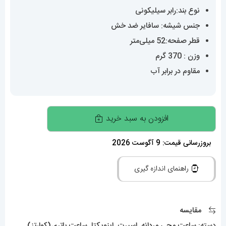
نوع بند:رابر سیلیکونی
جنس شیشه: سافایر ضد خش
قطر صفحه:52 میلی‌متر
وزن : 370 گرم
مقاوم در برابر آب
ساعت
افزودن به سبد خرید
اینویکتا
مردانه
بروزرسانی قیمت: 9 آگوست 2026
هیبرید
راهنمای اندازه گیری
طلایی
کرنوگراف
بند
مقایسه
رابر
دسته:
ساعت مچی مردانه
,
اسپرت
,
اینویکتا
,
ساعت باتری(کوارتز)
,