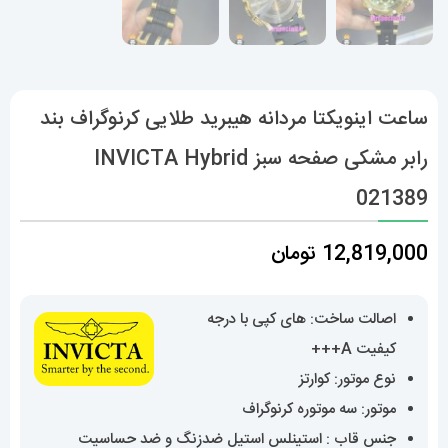
ساعت اینویکتا مردانه هیبرید طلایی کرنوگراف بند
رابر مشکی صفحه سبز INVICTA Hybrid
021389
12,819,000
تومان
اصالت ساخت: های کپی با درجه
کیفیت A+++
نوع موتور: کوارتز
موتور: سه موتوره کرنوگراف
جنس قاب : استینلس استیل ضدزنگ و ضد حساسیت