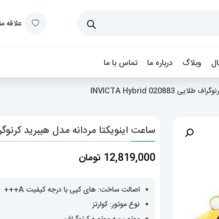
علاقه م
ل
وبلاگ
درباره ما
تماس با ما
INVICTA Hybrid 02088
ساعت اینویکتا مردانه مدل هیبرید کرنوگراف طلایی  020883
12,819,000
تومان
اصالت ساخت: های کپی با درجه کیفیت A+++
نوع موتور: کوارتز