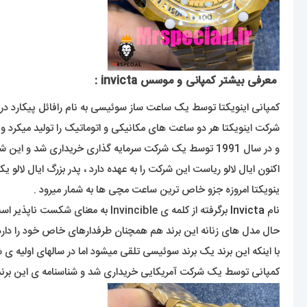
معرفی بیشتر کمپانی و موسس invicta :
کمپانی اینویکتا توسط یک ساعت ساز سوئیسی به نام رافائل پیکارد در سال 1837 در سوئیس تاسیس شد ، اینویکتا در لاتین به معنای شکست ناپذیر
شرکت اینویکتا هر دو ساعت های مکانیکی و اتوماتیک را تولید میکرد و 
و در سال 1991 توسط یک شرکت سرمایه گذاری خریداری شد و این شرکت به فلوریدای آمریکا انتقال یافت .
اکنون ایال لالو ریاست این شرکت را به عهده دارد ، پدر بزرگ ایال لالو ی
ینویکتا امروزه جزو خاص ترین ساعت مچی ها به شمار میرود .
نام
Invicta
برگرفته از کلمه ی Invincible ب
حال مدل های زنانه این برند هم همچنان طرفدارهای خاص خود را دارد
کمپانی توسط یک شرکت آمریکایی خریداری شد و شناسنامه ی این برند ب