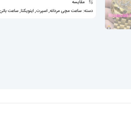
مقایسه
Hybrid
دسته:
ساعت مچی مردانه
,
اسپرت
,
اینویکتا
,
ساعت باتری
020883
عدد