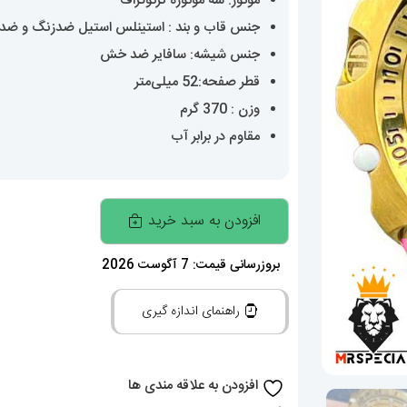
موتور: سه موتوره کرتوگراف
جنس قاب و بند : استینلس استیل ضدزنگ و ض
جنس شیشه: سافایر ضد خش
قطر صفحه:52 میلی‌متر
وزن : 370 گرم
مقاوم در برابر آب
ساعت
افزودن به سبد خرید
اینویکتا
مردانه
بروزرسانی قیمت: 7 آگوست 2026
مدل
راهنمای اندازه گیری
هیبرید
کرنوگراف
طلایی
افزودن به علاقه مندی ها
INVICTA