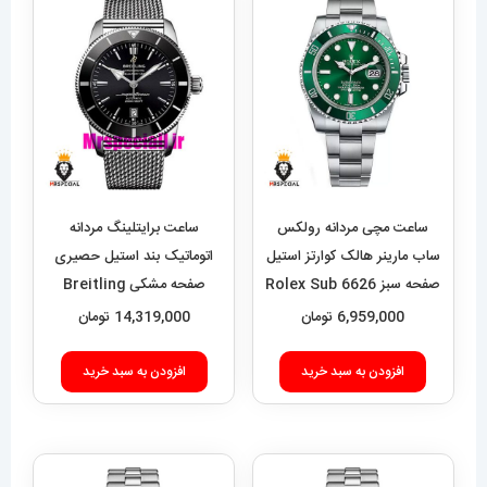
ساعت مچی مردانه رولکس
ساعت برایتلینگ مردانه
ساب مارینر هالک کوارتز استیل
اتوماتیک بند استیل حصیری
صفحه سبز 6626 Rolex Sub
صفحه مشکی Breitling
Super Ocean 020955
mariner hulk
6,959,000
تومان
14,319,000
تومان
افزودن به سبد خرید
افزودن به سبد خرید