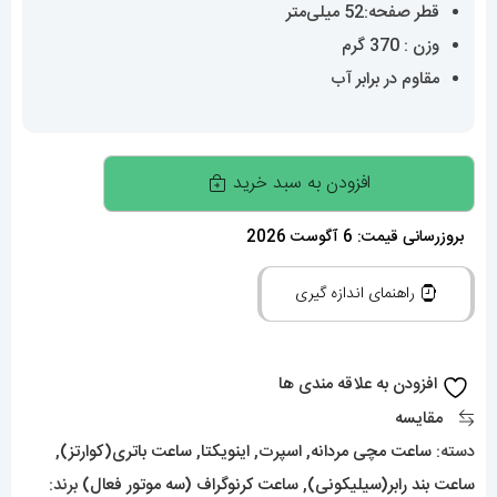
قطر صفحه:52 میلی‌متر
وزن : 370 گرم
مقاوم در برابر آب
ساعت
افزودن به سبد خرید
اینویکتا
مردانه
بروزرسانی قیمت: 6 آگوست 2026
هیبرید
راهنمای اندازه گیری
طلایی
کرنوگراف
بند
افزودن به علاقه مندی ها
رابر
مقایسه
ابی
دسته:
ساعت مچی مردانه
,
اسپرت
,
اینویکتا
,
ساعت باتری(کوارتز)
,
INVICTA
ساعت بند رابر(سیلیکونی)
,
ساعت کرنوگراف (سه موتور فعال)
برند: