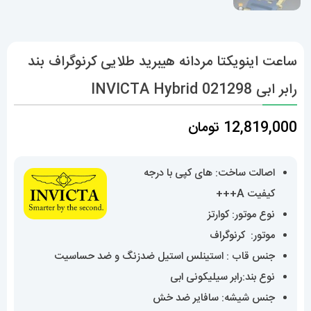
ساعت اینویکتا مردانه هیبرید طلایی کرنوگراف بند
رابر ابی INVICTA Hybrid 021298
12,819,000
تومان
اصالت ساخت: های کپی با درجه
کیفیت A+++
نوع موتور: کوارتز
موتور: کرنوگراف
جنس قاب : استینلس استیل ضدزنگ و ضد حساسیت
نوع بند:رابر سیلیکونی ابی
جنس شیشه: سافایر ضد خش