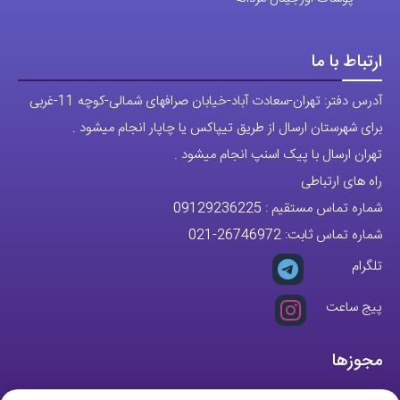
ارتباط با ما
آدرس دفتر: تهران-سعادت آباد-خیابان صرافهای شمالی-کوچه 11-غربی
برای شهرستان ارسال از طریق تیپاکس یا چاپار انجام میشود .
تهران ارسال با پیک اسنپ انجام میشود .
راه های ارتباطی
شماره تماس مستقیم :
09129236225
شماره تماس ثابت:
26746972
-021
تلگرام
پیج ساعت
مجوزها