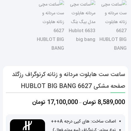
ساعت ست هابلوت مردانه و زنانه کرنوگراف رزگلد
صفحه مشکی 6627 HUBLOT BIG BANG
محدوده
8,589,000
تومان
17,100,000
تومان
–
قیمت:
8,589,000 تومان
اصالت ساخت: های کپی درجه A+++
تا
نوع موتور: کرنوگراف (سه موتورفعال)