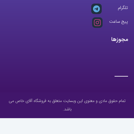
شماره تماس ثابت:
26746972
-021
تلگرام
پیج ساعت
مجوزها
تمام حقوق مادی و معنوی این وبسایت متعلق به فروشگاه آقای خاص می
باشد.