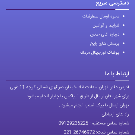
محصول
محصول
دسترسی سریع
انتخاب
انتخاب
نحوه ارسال سفارشات
شوند
شوند
شرایط و قوانین
درباره اقای خاص
پرسش های رایج
پوشاک اورجینال مردانه
ارتباط با ما
آدرس دفتر: تهران-سعادت آباد-خیابان صرافهای شمالی-کوچه 11-غربی
برای شهرستان ارسال از طریق تیپاکس یا چاپار انجام میشود .
تهران ارسال با پیک اسنپ انجام میشود .
راه های ارتباطی
شماره تماس مستقیم :
09129236225