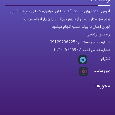
ارتباط با ما
آدرس دفتر: تهران-سعادت آباد-خیابان صرافهای شمالی-کوچه 11-غربی
برای شهرستان ارسال از طریق تیپاکس یا چاپار انجام میشود .
تهران ارسال با پیک اسنپ انجام میشود .
راه های ارتباطی
شماره تماس مستقیم :
09129236225
شماره تماس ثابت:
26746972
-021
تلگرام
پیج ساعت
مجوزها