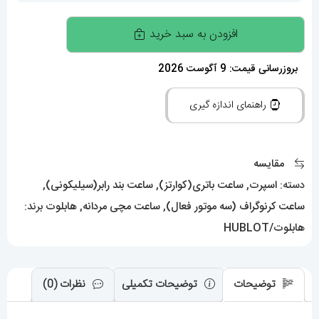
ساعت
افزودن به سبد خرید
مچی
مردانه
بروزرسانی قیمت: 9 آگوست 2026
هابلوت
راهنمای اندازه گیری
کرنوگراف
01439
HUBLOT
مقایسه
BIG
دسته:
اسپرت
,
ساعت باتری(کوارتز)
,
ساعت بند رابر(سیلیکونی)
,
BANG
ساعت کرنوگراف (سه موتور فعال)
,
ساعت مچی مردانه
,
هابلوت
برند:
عدد
هابلوت/HUBLOT
توضیحات
توضیحات تکمیلی
نظرات (0)