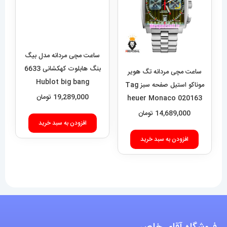
ساعت مچی مردانه مدل بیگ
بنگ هابلوت کهکشانی 6633
ساعت مچی مردانه تگ هویر
Hublot big bang
موناکو استیل صفحه سبز Tag
19,289,000
تومان
heuer Monaco 020163
14,689,000
تومان
افزودن به سبد خرید
افزودن به سبد خرید