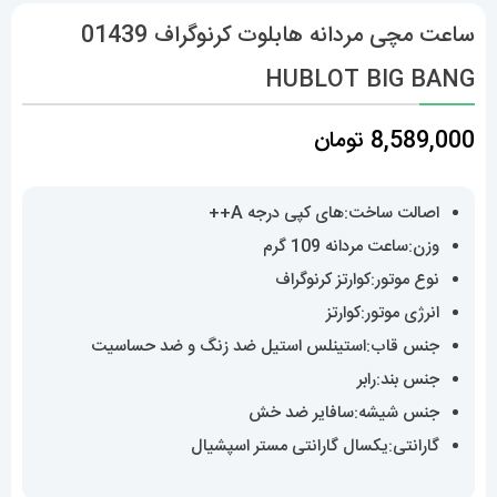
ساعت مچی مردانه هابلوت کرنوگراف 01439
HUBLOT BIG BANG
8,589,000
تومان
اصالت ساخت:های کپی درجه A++
وزن:ساعت مردانه 109 گرم
نوع موتور:کوارتز کرنوگراف
انرژی موتور:کوارتز
جنس قاب:استینلس استیل ضد زنگ و ضد حساسیت
جنس بند:رابر
جنس شیشه:سافایر ضد خش
گارانتی:یکسال گارانتی مستر اسپشیال