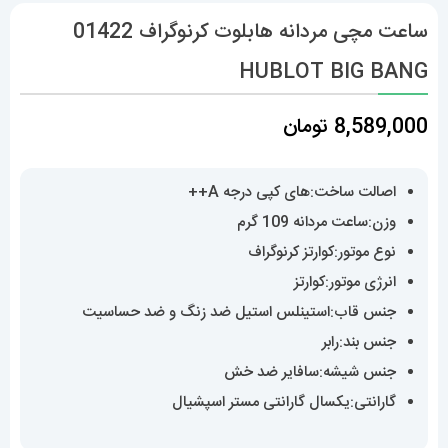
ساعت مچی مردانه هابلوت کرنوگراف 01422
HUBLOT BIG BANG
8,589,000
تومان
اصالت ساخت:های کپی درجه A++
وزن:ساعت مردانه 109 گرم
نوع موتور:کوارتز کرنوگراف
انرژی موتور:کوارتز
جنس قاب:استینلس استیل ضد زنگ و ضد حساسیت
جنس بند:رابر
جنس شیشه:سافایر ضد خش
گارانتی:یکسال گارانتی مستر اسپشیال