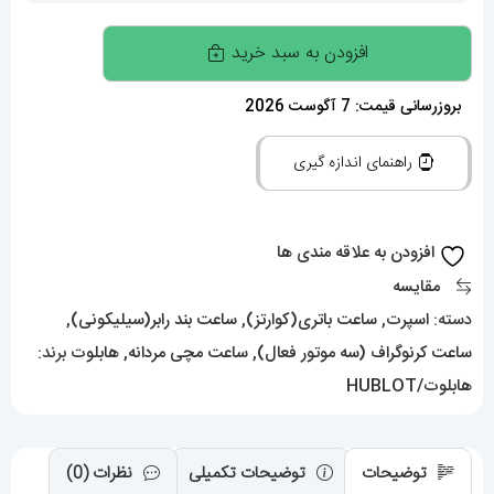
ساعت
افزودن به سبد خرید
مچی
مردانه
بروزرسانی قیمت: 7 آگوست 2026
هابلوت
راهنمای اندازه گیری
کرنوگراف
01422
HUBLOT
افزودن به علاقه مندی ها
BIG
مقایسه
BANG
دسته:
اسپرت
,
ساعت باتری(کوارتز)
,
ساعت بند رابر(سیلیکونی)
,
عدد
ساعت کرنوگراف (سه موتور فعال)
,
ساعت مچی مردانه
,
هابلوت
برند:
هابلوت/HUBLOT
توضیحات
توضیحات تکمیلی
نظرات (0)