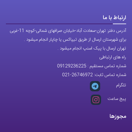
ارتباط با ما
آدرس دفتر: تهران-سعادت آباد-خیابان صرافهای شمالی-کوچه 11-غربی
برای شهرستان ارسال از طریق تیپاکس یا چاپار انجام میشود .
تهران ارسال با پیک اسنپ انجام میشود .
راه های ارتباطی
شماره تماس مستقیم :
09129236225
شماره تماس ثابت:
26746972
-021
تلگرام
پیج ساعت
مجوزها