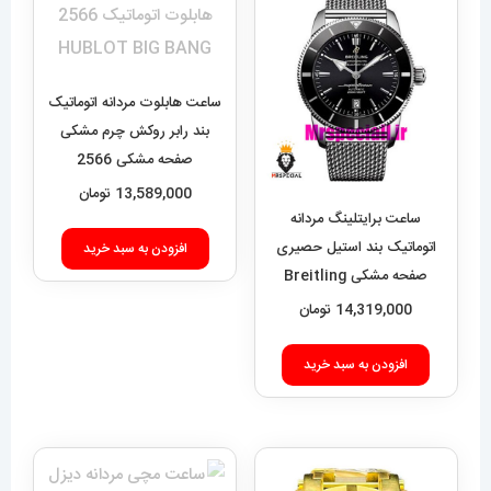
ساعت هابلوت مردانه اتوماتیک
بند رابر روکش چرم مشکی
صفحه مشکی 2566
HUBLOT BIG BANG
13,589,000
تومان
ساعت برایتلینگ مردانه
اتوماتیک بند استیل حصیری
افزودن به سبد خرید
صفحه مشکی Breitling
Super Ocean 020955
14,319,000
تومان
افزودن به سبد خرید