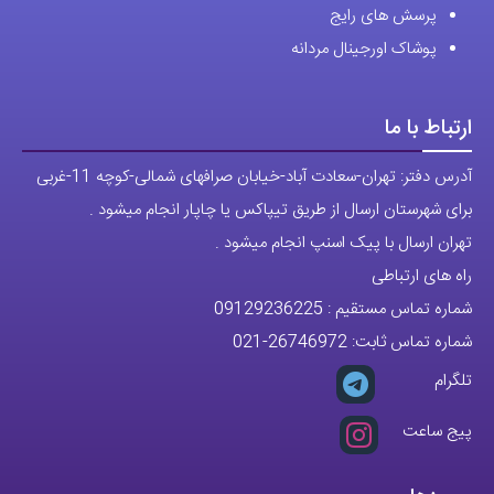
پرسش های رایج
پوشاک اورجینال مردانه
ارتباط با ما
آدرس دفتر: تهران-سعادت آباد-خیابان صرافهای شمالی-کوچه 11-غربی
برای شهرستان ارسال از طریق تیپاکس یا چاپار انجام میشود .
تهران ارسال با پیک اسنپ انجام میشود .
راه های ارتباطی
شماره تماس مستقیم :
09129236225
شماره تماس ثابت:
26746972
-021
تلگرام
پیج ساعت