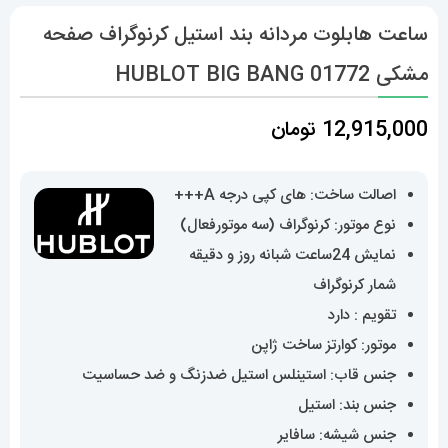
ساعت هابلوت مردانه بند استیل کرنوگراف صفحه
مشکی 01772 HUBLOT BIG BANG
12,915,000
تومان
اصالت ساخت: های کپی درجه A+++
نوع موتور: کرنوگراف (سه موتورفعال)
نمایش 24ساعت شبانه روز و دقیقه
شمار کرنوگراف
تقویم : دارد
موتور: کوارتز ساخت ژاپن
جنس قاب: استینلس استیل ضدزنگ و ضد حساسیت
جنس بند: استیل
جنس شیشه: سافایر