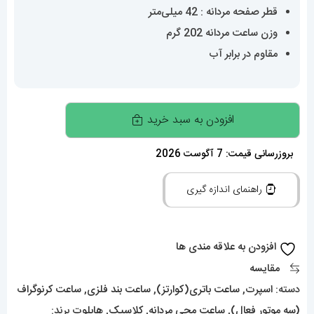
قطر صفحه مردانه : 42 میلی‌متر
وزن ساعت مردانه 202 گرم
مقاوم در برابر آب
ساعت
افزودن به سبد خرید
هابلوت
مردانه
بروزرسانی قیمت: 7 آگوست 2026
بند
راهنمای اندازه گیری
استیل
کرنوگراف
صفحه
افزودن به علاقه مندی ها
مشکی
مقایسه
01772
دسته:
اسپرت
,
ساعت باتری(کوارتز)
,
ساعت بند فلزی
,
ساعت کرنوگراف
HUBLOT
(سه موتور فعال)
,
ساعت مچی مردانه
,
کلاسیک
,
هابلوت
برند: