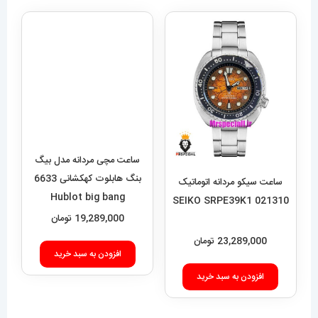
ساعت مچی مردانه مدل بیگ
بنگ هابلوت کهکشانی 6633
Hublot big bang
19,289,000
تومان
افزودن به سبد خرید
ساعت سیکو مردانه اتوماتیک
021310 SEIKO SRPE39K1
23,289,000
تومان
افزودن به سبد خرید