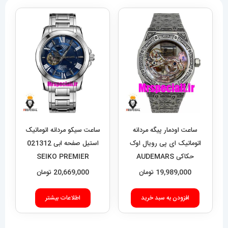
ساعت اودمار پیگه مردانه
ساعت سیکو مردانه اتوماتیک
اتوماتیک ای پی رویال اوک
استیل صفحه ابی 021312
حکاکی AUDEMARS
SEIKO PREMIER
PIGUET ROYAL Oak
19,989,000
تومان
20,669,000
تومان
020693
افزودن به سبد خرید
اطلاعات بیشتر