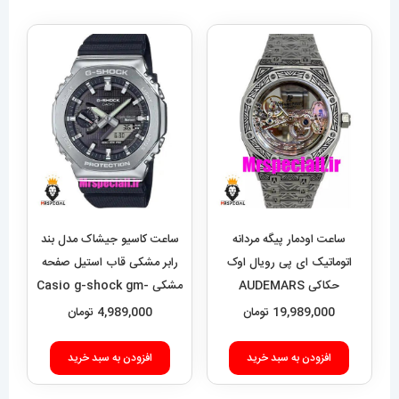
ساعت اودمار پیگه مردانه
ساعت کاسیو جیشاک مدل بند
اتوماتیک ای پی رویال اوک
رابر مشکی قاب استیل صفحه
حکاکی AUDEMARS
مشکی Casio g-shock gm-
2100 021462
PIGUET ROYAL Oak
19,989,000
تومان
4,989,000
تومان
020693
افزودن به سبد خرید
افزودن به سبد خرید