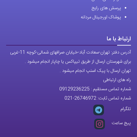
پرسش های رایج
پوشاک اورجینال مردانه
ارتباط با ما
آدرس دفتر: تهران-سعادت آباد-خیابان صرافهای شمالی-کوچه 11-غربی
برای شهرستان ارسال از طریق تیپاکس یا چاپار انجام میشود .
تهران ارسال با پیک اسنپ انجام میشود .
راه های ارتباطی
شماره تماس مستقیم :
09129236225
شماره تماس ثابت:
26746972
-021
تلگرام
پیج ساعت