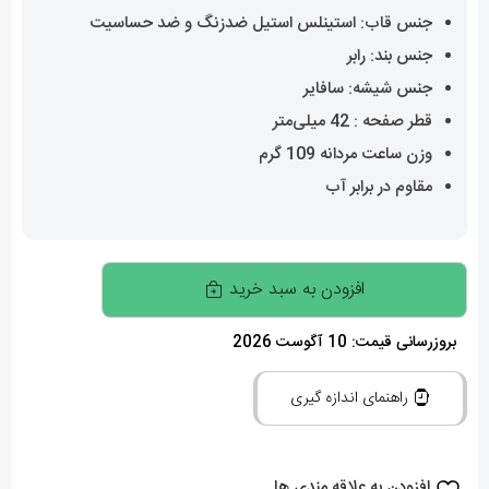
جنس قاب: استینلس استیل ضدزنگ و ضد حساسیت
جنس بند: رابر
جنس شیشه: سافایر
قطر صفحه : 42 میلی‌متر
وزن ساعت مردانه 109 گرم
مقاوم در برابر آب
ساعت
افزودن به سبد خرید
مچی
مردانه
بروزرسانی قیمت: 10 آگوست 2026
هابلوت
راهنمای اندازه گیری
کرنوگراف
بند
رابر
افزودن به علاقه مندی ها