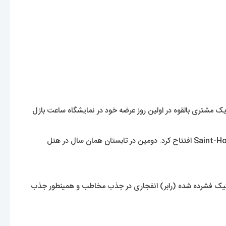
ک مشتری بالقوه در اولین روز عرضه خود در نمایشگاه ساعت بازل
از سال 2019، Hublot دارای 169 بوتیک در چندین کشور بود. در فوریه 2007، Hublot اولین فروشگاه تک برند خود را در پاریس، در خیابان Saint-Honoré افتتاح کرد. دومین در تابستان همان سال در هتل
نس لاستیک فشرده شده (رابر) انفجاری در جذب مخاطب و همینطور جذب