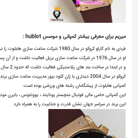
میریم برای معرفی بیشتر کمپانی و موسس hublot :
فردی به نام کارلو کروکو در سال 1980 شرکت ساعت سازی هابلوت را در سوئیس تاسیس کرد .
او در سال 1976 در شرکت ساعت سازی بریل فعالیت داشت و از آن پس تصمیم گرفت برند شخصی خود را راه اندازی کند
و در ابتدا در ساخت بند های پلاستیکی فعالیت داشت که حدود 2 سال ساخت این بندها زمان برد .
کروکو در سال 2004 دیداری با ژان کلود بیور مدیریت ساعت سازی برند امگا دیدار داشته و او را بعنوان مدیرعامل برند هابلوت برگزید .
کمپانی هابلوت از پیشگامان رشته های ورزشی بوده است.
این کمپانی حامی مالی فوتبال منچستر یونایتد ، یوونتوس ، بایرن مونیخ ، جام جهانی 2010 ، 14
این برند در سراسر جهان نشان قدرت و جذابیت را به همراه دارد .