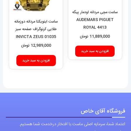
طلایی کرنوگراف صفحه سبز
افزودن به سبد خرید
01035 INVICTA ZEUS
12,989,000
تومان
افزودن به سبد خرید
فروشگاه آقای خاص
اعتماد شما، سرمایه اصلی ماست.با افتخار درخدمت شما هستیم.
با (مستر اسپشیال) تجربه‌ای جدید از خرید را تجربه کنید.
فروشگاه اقای خاص با بیش از 20 سال سابقه درخشان در زمینه فروش
انواع ساعت مچی جزو تخصصی ترین مرجع میباشد .