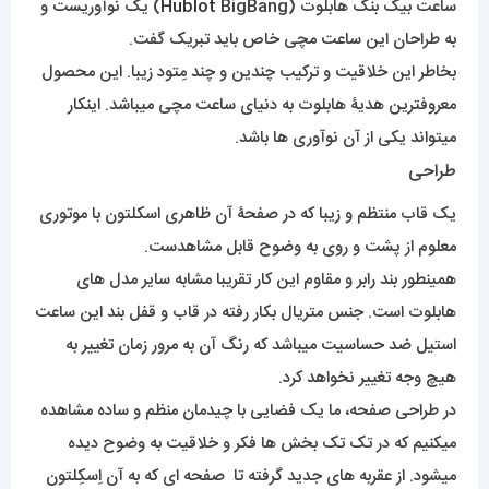
ساعت بیگ بنگ هابلوت (
Hublot
BigBang) یک نوآوریست و
به طراحان این ساعت مچی خاص باید تبریک گفت.
بخاطر این خلاقیت و ترکیب چندین و چند مِتود زیبا. این محصول
معروفترین هدیۀ هابلوت به دنیای ساعت مچی میباشد. اینکار
میتواند یکی از آن نوآوری ها باشد.
طراحی
یک قاب منتظم و زیبا که در صفحۀ آن ظاهری اسکلتون با موتوری
معلوم از پشت و روی به وضوح قابل مشاهدست.
همینطور بند رابر و مقاوم این کار تقریبا مشابه سایر مدل های
هابلوت است. جنس متریال بکار رفته در قاب و قفل بند این ساعت
استیل ضد حساسیت میباشد که رنگ آن به مرور زمان تغییر به
هیچ وجه تغییر نخواهد کرد.
در طراحی صفحه، ما یک فضایی با چیدمان منظم و ساده مشاهده
میکنیم که در تک تک بخش ها فکر و خلاقیت به وضوح دیده
میشود. از عقربه های جدید گرفته تا صفحه ای که به آن اِسکِلتون