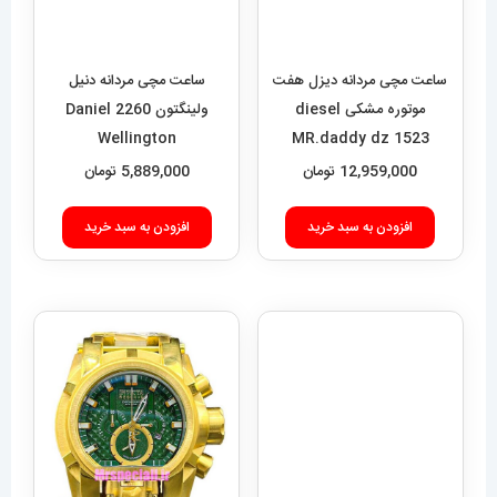
موتوره مشکی diesel
ولینگتون 2260 Daniel
Wellington
MR.daddy dz 1523
12,959,000
تومان
5,889,000
تومان
افزودن به سبد خرید
افزودن به سبد خرید
ساعت مچی مردانه اودمار پیگه
AUDEMARS PIGUET
ROYAL 4413
11,889,000
تومان
ساعت اینویکتا مردانه دوزمانه