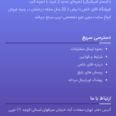
دسترسی سریع
نحوه ارسال سفارشات
شرایط و قوانین
درباره اقای خاص
پرسش های رایج
پوشاک اورجینال مردانه
ارتباط با ما
آدرس دفتر: تهران-سعادت آباد-خیابان صرافهای شمالی-کوچه 11-غربی
برای شهرستان ارسال از طریق تیپاکس یا چاپار انجام میشود .
تهران ارسال با پیک اسنپ انجام میشود .
راه های ارتباطی