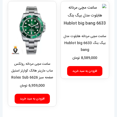
ساعت مچی مردانه هابلوت مدل
بیگ بنگ 6633 Hublot big
bang
8,589,000
تومان
ساعت مچی مردانه رولکس
ساب مارینر هالک کوارتز استیل
افزودن به سبد خرید
صفحه سبز 6626 Rolex Sub
mariner hulk
6,959,000
تومان
افزودن به سبد خرید