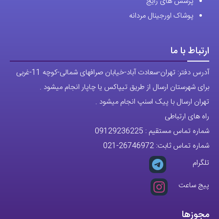
پرسش های رایج
پوشاک اورجینال مردانه
ارتباط با ما
آدرس دفتر: تهران-سعادت آباد-خیابان صرافهای شمالی-کوچه 11-غربی
برای شهرستان ارسال از طریق تیپاکس یا چاپار انجام میشود .
تهران ارسال با پیک اسنپ انجام میشود .
راه های ارتباطی
شماره تماس مستقیم :
09129236225
شماره تماس ثابت:
26746972
-021
تلگرام
پیج ساعت
مجوزها