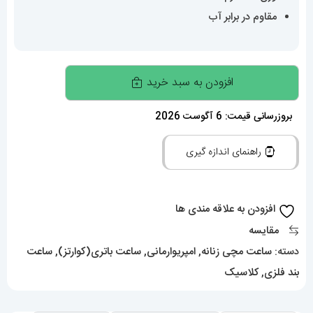
مقاوم در برابر آب
ساعت
افزودن به سبد خرید
امپریو
ارمانی
بروزرسانی قیمت: 6 آگوست 2026
زنانه
راهنمای اندازه گیری
سفید
سرامیک
صفحه
افزودن به علاقه مندی ها
صدف
مقایسه
سفید
دسته:
ساعت مچی زنانه
,
امپریوارمانی
,
ساعت باتری(کوارتز)
,
ساعت
021231
بند فلزی
,
کلاسیک
EMPORIO
ARMANI