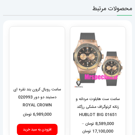
محصولات مرتبط
ساعت رویال کرون بند نقره ای
دستبند دو دور 020993
ساعت ست هابلوت مردانه و
ROYAL CROWN
زنانه کرنوگراف مشکی رزگلد
6,989,000
تومان
01651 HUBLOT BIG
BANG
8,589,000
تومان
–
افزودن به سبد خرید
محدوده
17,100,000
تومان