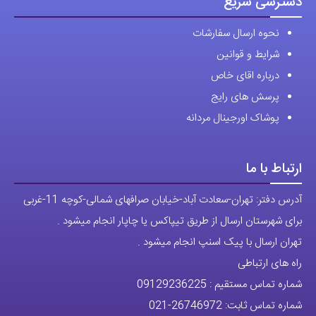
دسترسی سریع
انتخاب
نحوه ارسال سفارشات
شوند
شرایط و قوانین
درباره اقای خاص
پرسش های رایج
پوشاک اورجینال مردانه
ارتباط با ما
آدرس دفتر: تهران-سعادت آباد-خیابان صرافهای شمالی-کوچه 11-غربی
برای شهرستان ارسال از طریق تیپاکس یا چاپار انجام میشود .
تهران ارسال با پیک اسنپ انجام میشود .
راه های ارتباطی
شماره تماس مستقیم :
09129236225
شماره تماس ثابت:
26746972
-021