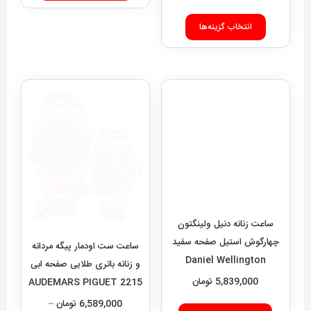
قیمت:
این
8,589,000 تومان
انتخاب گزینه‌ها
محصول
تا
دارای
17,100,000 تومان
انواع
مختلفی
می
باشد.
گزینه
ها
ممکن
است
ساعت زنانه دنیل ولینگتون
چهارگوش استیل صفحه سفید
در
ساعت ست اودمار پیگه مردانه
Daniel Wellington
صفحه
و زنانه باتری طلایی صفحه ابی
Quadro 422
5,839,000
تومان
2215 AUDEMARS PIGUET
محصول
ROYAL
6,589,000
تومان
–
انتخاب