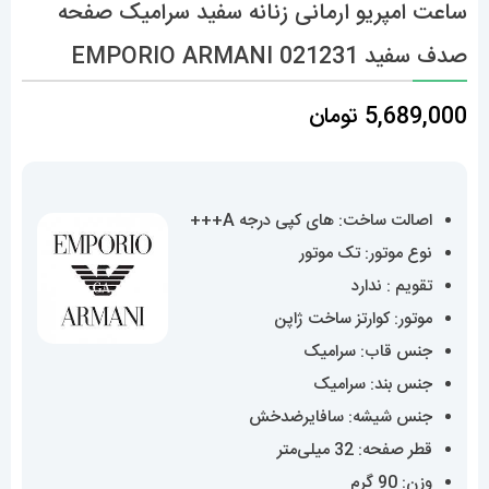
ساعت امپریو ارمانی زنانه سفید سرامیک صفحه
صدف سفید 021231 EMPORIO ARMANI
5,689,000
تومان
اصالت ساخت: های کپی درجه A+++
نوع موتور: تک موتور
تقویم : ندارد
موتور: کوارتز ساخت ژاپن
جنس قاب: سرامیک
جنس بند: سرامیک
جنس شیشه: سافایرضدخش
قطر صفحه: 32 میلی‌متر
وزن: 90 گرم