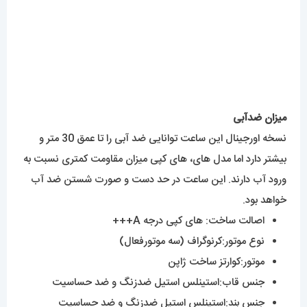
بیشتر دارد اما مدل های، های کپی میزان مقاومت کمتری نسبت به
ورود آب دارند. این ساعت در حد دست و صورت شستن ضد آب
خواهد بود.
اصالت ساخت: های کپی درجه A+++
نوع موتور:کرنوگراف (سه موتورفعال)
موتور:کوارتز ساخت ژاپن
جنس قاب:استینلس استیل ضدزنگ و ضد حساسیت
جنس بند:استینلس استیل ضدزنگ و ضد حساسیت
جنس شیشه:مینرال گلس باکیفیت
قطر صفحه:50 میلی‌متر
وزن:205 گرم
مقاوم در برابر آب
برای خرید ساعت دیزل میتوانید هرزمان که مایل باشید از سایت
مستر اسپشیال مدلهای متفاوت را مشاهده و خریداری کنید.