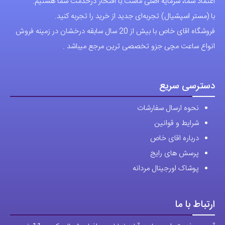
نحوه ارسال سفارشات
شرایط و قوانین
درباره اقای خاص
پرسش های رایج
پوشاک اورجینال مردانه
ارتباط با ما
آدرس دفتر: تهران-سعادت آباد-خیابان صرافهای شمالی-کوچه 11-غربی
برای شهرستان ارسال از طریق تیپاکس یا چاپار انجام میشود .
تهران ارسال با پیک اسنپ انجام میشود .
راه های ارتباطی
شماره تماس مستقیم :
09129236225
شماره تماس ثابت:
26746972
-021