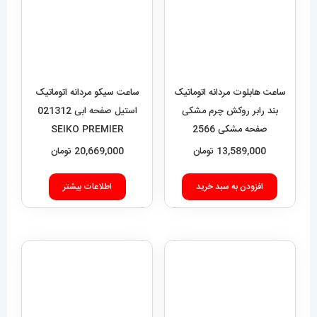
20,669,000
تومان
افزودن به سبد خرید
اطلاعات بیشتر
ساعت مچی مردانه هابلوت مدل
ساعت برایتلینگ مردانه
بیگ بنگ 6634 Hublot big
اتوماتیک بند استیل حصیری
bang
صفحه مشکی Breitling
Super Ocean 020955
5,989,000
تومان
14,319,000
تومان