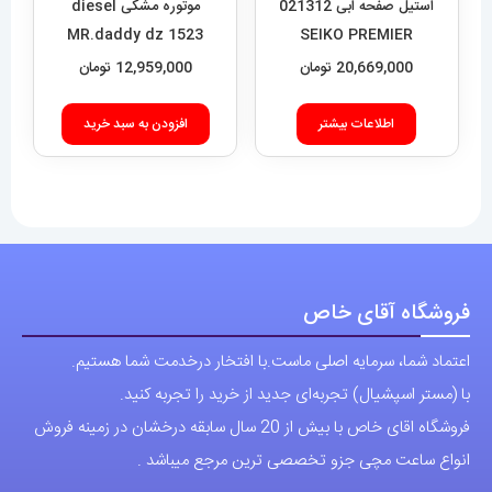
موتوره مشکی diesel
ساعت سیکو مردانه اتوماتیک
MR.daddy dz 1523
استیل صفحه ابی 021312
12,959,000
تومان
SEIKO PREMIER
20,669,000
تومان
افزودن به سبد خرید
اطلاعات بیشتر
فروشگاه آقای خاص
اعتماد شما، سرمایه اصلی ماست.با افتخار درخدمت شما هستیم.
با (مستر اسپشیال) تجربه‌ای جدید از خرید را تجربه کنید.
فروشگاه اقای خاص با بیش از 20 سال سابقه درخشان در زمینه فروش