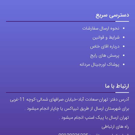
انواع ساعت مچی جزو تخصصی ترین مرجع میباشد .
دسترسی سریع
نحوه ارسال سفارشات
شرایط و قوانین
درباره اقای خاص
پرسش های رایج
پوشاک اورجینال مردانه
ارتباط با ما
آدرس دفتر: تهران-سعادت آباد-خیابان صرافهای شمالی-کوچه 11-غربی
برای شهرستان ارسال از طریق تیپاکس یا چاپار انجام میشود .
تهران ارسال با پیک اسنپ انجام میشود .