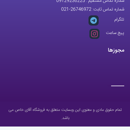
راه های ارتباطی
شماره تماس مستقیم :
09129236225
شماره تماس ثابت:
26746972
-021
تلگرام
پیج ساعت
مجوزها
تمام حقوق مادی و معنوی این وبسایت متعلق به فروشگاه آقای خاص می
باشد.