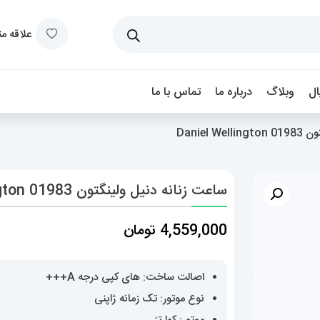
علاقه م
ل
وبلاگ
درباره ما
تماس با ما
Daniel
ساعت زنانه دنیل ولینگتون Daniel Wellington 01983
4,559,000
تومان
اصالت ساخت: های کپی درجه A+++
نوع موتور: تک زمانه ژاپنی