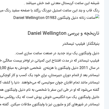
شیشه این ساعت کریستال معدنی ضد خش میباشد .
رنگ قاب و بند این ساعت استیل دورنگ رزگلد با صفحه سفید رنگ میب
تاریخچه و بررسی Daniel Wellington
بنیانگذار: فیلیپ تیساندر
دنیل ولینگتون یک برند جدید در صنعت ساعت سازی است.
فیلیپ تیساندر که در مدت افتتاح این کمپانی در اواخر بیست سالگی خ
در سال 2011 دنیل ولینگتون با هزینه‌ی شخصی خودش به مبلغ 15,000,00 دلار تأسیس کرد.
تیساندر بعد از اتمام دوران دبیرستان، برای خود یک کسب و کار کوچکی
تیساندر مانند تمام اقایان جوان سوئیسی که می‌خواهند دنیا را کشف کنند، رویای خود را ادامه
گفته می‌شود که او در طی این سفر با شخصی به نام دنیل ولینگتون همرا
دانیل ولینگتون یک مرد انگلیسی خوش پوش است که یک رولکس ساب م
تیساندر در شهرهای کنز و ملبورن نیز با ولینگتون ملاقات میکنن. گفت