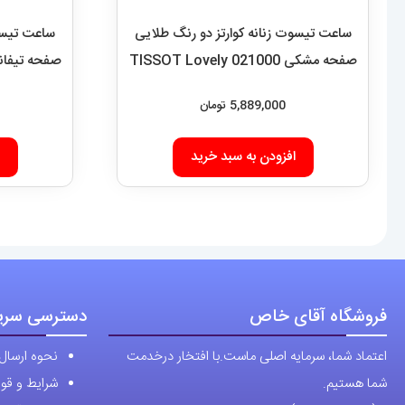
ساعت تیسوت زنانه کوارتز دو رنگ طلایی
ساعت تیسوت
صفحه مشکی 021000 TISSOT Lovely
صفحه تیفانی 021002  Lovely
5,889,000
تومان
افزودن به سبد خرید
فروشگاه آقای خاص
دسترسی سری
اعتماد شما، سرمایه اصلی ماست.با افتخار درخدمت
نحوه ارسال
شما هستیم.
شرایط و قوا