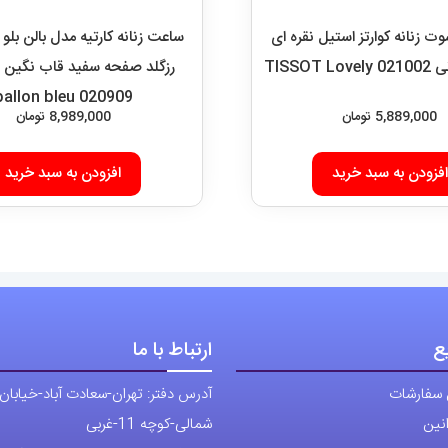
 زنانه کوارتز استیل نقره ای
ساعت زنانه کارتیه مدل بالن بلو 
TISSOT
ر
ballon bleu 020909
5,889,000
تومان
8,989,000
تومان
افزودن به سبد خرید
افزودن به سبد خرید
ع
ارتباط با ما
 سفارشات
آدرس دفتر: تهران-سعادت آباد-خیابان
نین
شمالی-کوچه 11-غربی