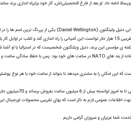
ا ادامه داد. او بعد از فارغ التحصیلی‌اش، کار خود برایراه اندازی برند ساعتش
انی
دنیل
ولینگتون (Daniel Wellington) یکی از پررنگ ترین اسم ها را در این رتبه بندی خواهد داشت. برندی تقریباً نوپا و بسیار مبتکر.
مؤسس این کمپانی آقای تیساندر در سال 2011 میلادی با سرمایه ی تقریبی 15 هزار دلار توانست این کمپانی را
گفته ی مؤسس این برند، دنیل ویلنگتون شخصیست که در استرالیا با او آشنا
یکی از مبتکرانه ترین قدم ها برای تولید ساعت توسط این کمپانی، استفاده از بند های NATO د
که این امکان را به مشتری میدهد تا بتواند از ساعت خود با هر نوع پوشش ی
با اتکا بر تبلیغ در فضای مجاز
دمت شما عزیزان و سروران گرامی داریم .