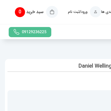
سبد خرید
0
ندی ها
ورود/ثبت نام
09129236225