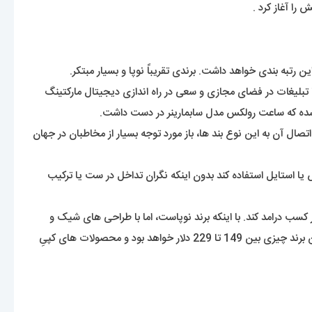
 را آغاز کرد .
 راه اندازی کند و اغلب در اوایل کار با تبلیغات در فضای مجازی و سعی در راه اندازی دیجیتال مارکتینگ
 شده که ساعت رولکس مدل سابمارینر در دست داشت.
ر ساعت های خود بود. پس با حفظ سادگی ساعت و اتصال آن به این نوع بند ها، باز مورد توجه بسیار از مخاطبان در جهان
ا استایل استفاده کند بدون اینکه نگران تداخل در ست یا ترکیب
ی و رشد چشمگیر این برند سوئدی، کمپانی تا به امروز توانسته بیش از 6 میلیون ساعت بفروش برساند و 70میلیون دلار کسب درامد کند. با اینکه برند نوپاست، اما با طراحی های شیک و
سادۀ خود توانسته جایگاه ویژه ای در صنعت ساعت سازی کسب کند. جهت اطلاعات عمومی لازم به ذکر است که بهای تقریبی محصولات اورجینال این برند چیزی بین 149 تا 229 دلار خواهد بود و محصولات های کپیِ