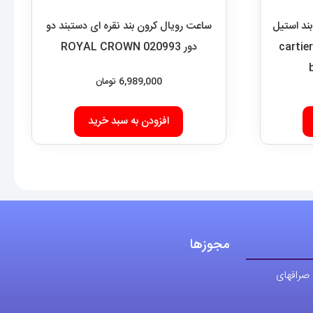
بند استیل
ساعت رویال کرون بند نقره ای دستبند دو
زگلد صفحه سفید قاب نگین cartier
دور 020993 ROYAL CROWN
6,989,000
تومان
افزودن به سبد خرید
مجوزها
 صرافهای