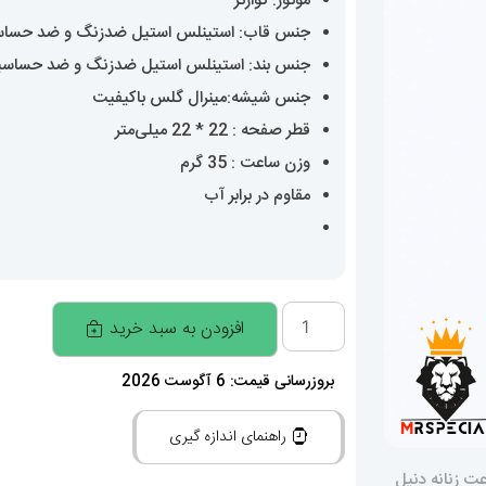
موتور: کوارتز
جنس قاب: استینلس استیل ضدزنگ و ضد حسا
جنس بند: استینلس استیل ضدزنگ و ضد حساس
جنس شیشه:مینرال گلس باکیفیت
قطر صفحه : 22 * 22 میلی‌متر
وزن ساعت : 35 گرم
مقاوم در برابر آب
ساعت
افزودن به سبد خرید
زنانه
دنیل
بروزرسانی قیمت: 6 آگوست 2026
ولینگتون
راهنمای اندازه گیری
Daniel
Wellington