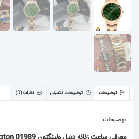
توضیحات
توضیحات تکمیلی
نظرات (0)
توضیحات
معرفی ساعت زنانه دنیل ولینگتون Daniel Wellington 01989