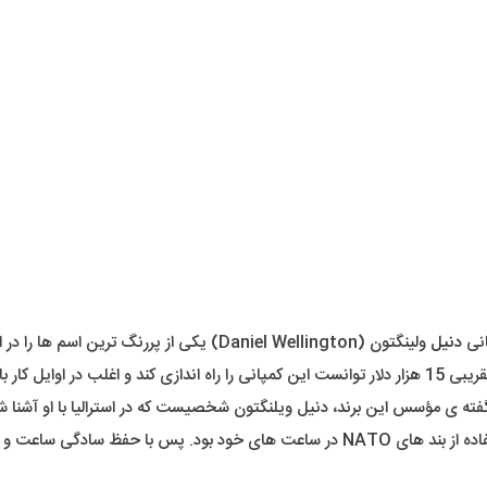
انی
دنیل
ولینگتون (Daniel Wellington) یکی از پررنگ ترین اسم ها را در این رتبه بندی خواهد داشت. برندی تقریباً نوپا و بسیار مبتکر.
مؤسس این کمپانی آقای تیساندر در سال 2011 میلادی با سرمایه ی تقریبی 15 هزار دلار توانست این کمپانی را
گفته ی مؤسس این برند، دنیل ویلنگتون شخصیست که در استرالیا با او آشنا
یکی از مبتکرانه ترین قدم ها برای تولید ساعت توسط این کمپانی، استفاده از بند های NATO د