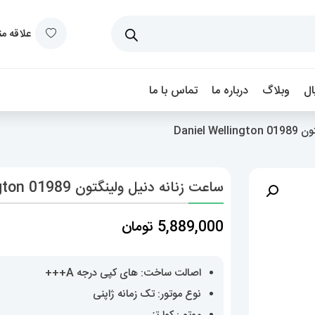
علاقه م
ل
وبلاگ
درباره ما
تماس با ما
Daniel
ساعت زنانه دنیل ولینگتون Daniel Wellington 01989
5,889,000
تومان
اصالت ساخت: های کپی درجه A+++
نوع موتور: تک زمانه ژاپنی