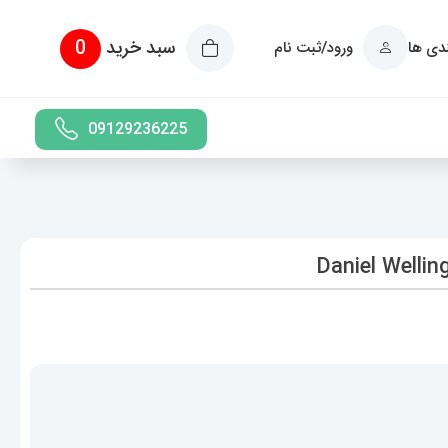
سبد خرید
0
ندی ها
ورود/ثبت نام
09129236225