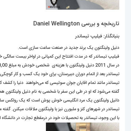
تاریخچه و بررسی Daniel Wellington
بنیانگذار: فیلیپ تیساندر
دنیل ولینگتون یک برند جدید در صنعت ساعت سازی است.
فیلیپ تیساندر که در مدت افتتاح این کمپانی در اواخر بیست سالگی خ
در سال 2011 دنیل ولینگتون با هزینه‌ی شخصی خودش به مبلغ 15,000,00 دلار تأسیس کرد.
تیساندر بعد از اتمام دوران دبیرستان، برای خود یک کسب و کار کوچکی
تیساندر مانند تمام اقایان جوان سوئیسی که می‌خواهند دنیا را کشف کنند، رویای خود را ادامه
گفته می‌شود که او در طی این سفر با شخصی به نام دنیل ولینگتون همرا
دانیل ولینگتون یک مرد انگلیسی خوش پوش است که یک رولکس ساب م
تیساندر در شهرهای کنز و ملبورن نیز با ولینگتون ملاقات میکنن. گفت
با این وجود، تیساندر به تحصیلات خود در درمقطع تجارت در دانشگاه اوپسال