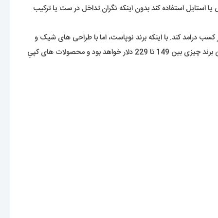
ا استایل استفاده کند بدون اینکه نگران تداخل در ست یا ترکیب
ی و رشد چشمگیر این برند سوئدی، کمپانی تا به امروز توانسته بیش از 6 میلیون ساعت بفروش برساند و 70میلیون دلار کسب درامد کند. با اینکه برند نوپاست، اما با طراحی های شیک و
سادۀ خود توانسته جایگاه ویژه ای در صنعت ساعت سازی کسب کند. جهت اطلاعات عمومی لازم به ذکر است که بهای تقریبی محصولات اورجینال این برند چیزی بین 149 تا 229 دلار خواهد بود و محصولات های کپیِ