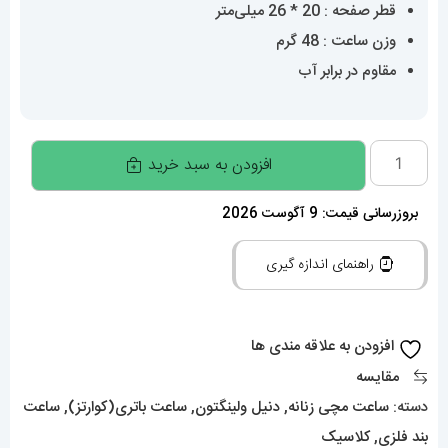
قطر صفحه : 20 * 26 میلی‌متر
وزن ساعت : 48 گرم
مقاوم در برابر آب
ساعت
افزودن به سبد خرید
دنیل
ولینگتون
بروزرسانی قیمت: 9 آگوست 2026
زنانه
راهنمای اندازه گیری
مدل
کوادرو
استیل
افزودن به علاقه مندی ها
Daniel
مقایسه
Wellington
دسته:
ساعت مچی زنانه
,
دنیل ولینگتون
,
ساعت باتری(کوارتز)
,
ساعت
020356
بند فلزی
,
کلاسیک