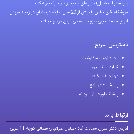
با (مستر اسپشیال) تجربه‌ای جدید از خرید را تجربه کنید.
ممکن
فروشگاه اقای خاص با بیش از 20 سال سابقه درخشان در زمینه فروش
است
انواع ساعت مچی جزو تخصصی ترین مرجع میباشد .
در
صفحه
محصول
دسترسی سریع
انتخاب
نحوه ارسال سفارشات
شوند
شرایط و قوانین
درباره اقای خاص
پرسش های رایج
پوشاک اورجینال مردانه
ارتباط با ما
آدرس دفتر: تهران-سعادت آباد-خیابان صرافهای شمالی-کوچه 11-غربی