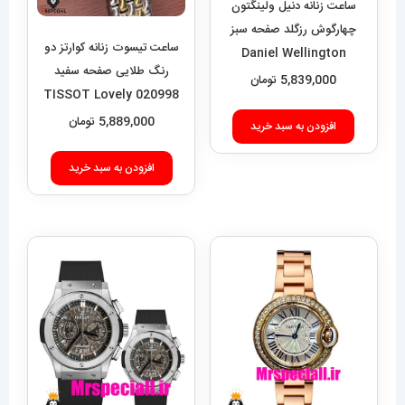
ساعت زنانه دنیل ولینگتون
چهارگوش رزگلد صفحه سبز
ساعت تیسوت زنانه کوارتز دو
Daniel Wellington
رنگ طلایی صفحه سفید
Quadro 421
5,839,000
تومان
020998 TISSOT Lovely
5,889,000
تومان
افزودن به سبد خرید
افزودن به سبد خرید