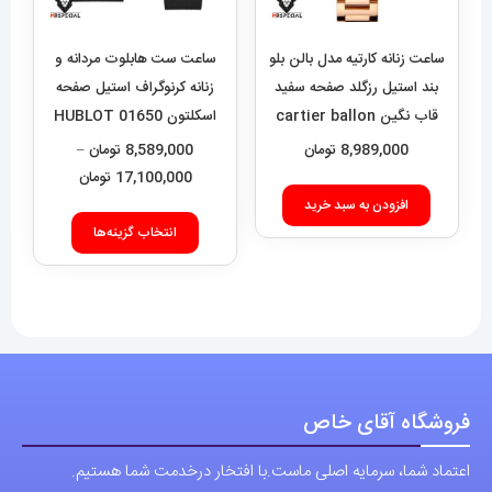
ساعت زنانه کارتیه مدل بالن بلو
ساعت ست هابلوت مردانه و
بند استیل رزگلد صفحه سفید
زنانه کرنوگراف استیل صفحه
قاب نگین cartier ballon
اسکلتون 01650 HUBLOT
BIG BANG
bleu 020909
8,989,000
تومان
8,589,000
تومان
–
محدوده
17,100,000
تومان
قیمت:
افزودن به سبد خرید
این
9,000
انتخاب گزینه‌ها
محصول
تا
دارای
17,100,000 تومان
انواع
مختلفی
می
باشد.
فروشگاه آقای خاص
گزینه
اعتماد شما، سرمایه اصلی ماست.با افتخار درخدمت شما هستیم.
ها