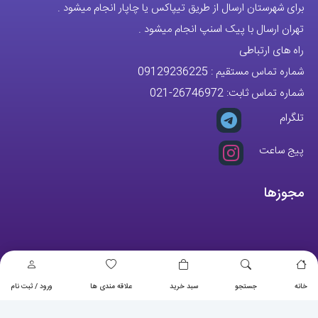
برای شهرستان ارسال از طریق تیپاکس یا چاپار انجام میشود .
تهران ارسال با پیک اسنپ انجام میشود .
راه های ارتباطی
شماره تماس مستقیم :
09129236225
شماره تماس ثابت:
26746972
-021
تلگرام
پیج ساعت
مجوزها
خانه
جستجو
سبد خرید
علاقه مندی ها
ورود / ثبت نام