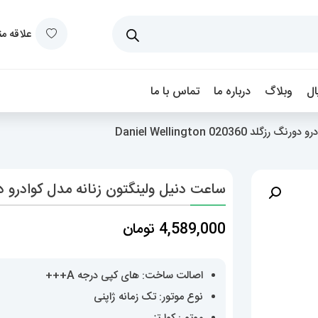
علاقه م
ل
وبلاگ
درباره ما
تماس با ما
Daniel Wellington 02036
ساعت دنیل ولینگتون زنانه مدل کوادرو دورنگ رزگلد  020360
4,589,000
تومان
اصالت ساخت: های کپی درجه A+++
نوع موتور: تک زمانه ژاپنی