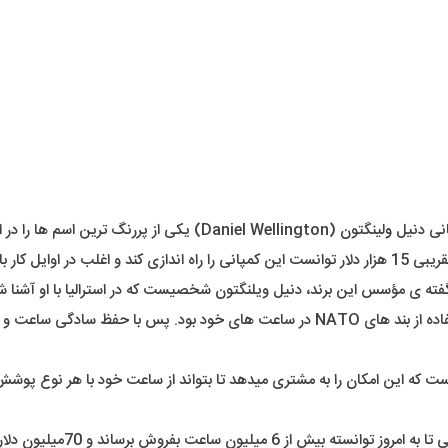
انی دنیل
و
لینگتون (Daniel Wellington) یکی از پررنگ ترین اسم ها را در این رتبه بندی خواهد داشت. برندی تقریباً نوپا و بسیار مبتکر.
مؤسس این کمپانی آقای تیساندر در سال 2011 میلادی با سرمایه ی تقریبی 15 هزار دلار توانست این کمپانی را
گفته ی مؤسس این برند، دنیل ویلنگتون شخصیست که در استرالیا با او آشنا
یکی از مبتکرانه ترین قدم ها برای تولید ساعت توسط این کمپانی، استفاده از بند های NATO د
که این امکان را به مشتری میدهد تا بتواند از ساعت خود با هر نوع پوشش ی
با اتکا بر تبلیغ در فضای مجاز