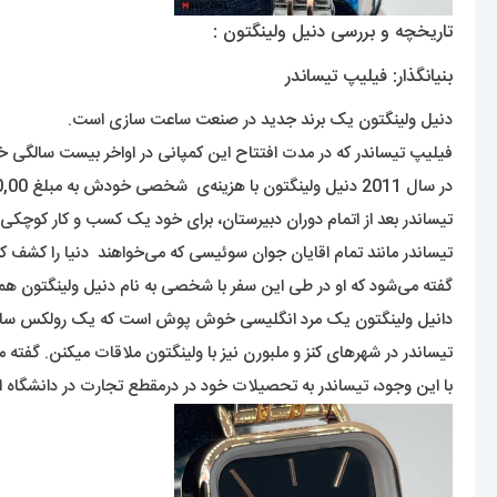
تاریخچه و بررسی دنیل ولینگتون :
بنیانگذار: فیلیپ تیساندر
دنیل ولینگتون یک برند جدید در صنعت ساعت سازی است.
فیلیپ تیساندر که در مدت افتتاح این کمپانی در اواخر بیست سالگی خ
در سال 2011 دنیل ولینگتون با هزینه‌ی شخصی خودش به مبلغ 15,000,00 دلار تأسیس کرد.
تیساندر بعد از اتمام دوران دبیرستان، برای خود یک کسب و کار کوچکی
تیساندر مانند تمام اقایان جوان سوئیسی که می‌خواهند دنیا را کشف کنند، رویای خود را ادامه
گفته می‌شود که او در طی این سفر با شخصی به نام دنیل ولینگتون همرا
دانیل ولینگتون یک مرد انگلیسی خوش پوش است که یک رولکس ساب م
تیساندر در شهرهای کنز و ملبورن نیز با ولینگتون ملاقات میکنن. گفت
با این وجود، تیساندر به تحصیلات خود در درمقطع تجارت در دانشگاه اوپسال