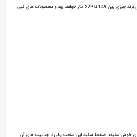
سادۀ خود توانسته جایگاه ویژه ای در صنعت ساعت سازی کسب کند. جهت اطلاعات عمومی لازم به ذکر است که بهای تقریبی محصولات اورجینال این برند چیزی بین 149 تا 229 دلار خواهد بود و محصولات های کپیِ
یک بانوی خوش سلیقه. صفحۀ سفید این ساعت یکی از جذابیت های آن