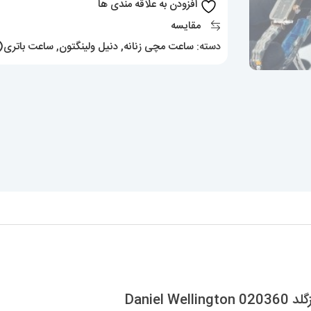
افزودن به علاقه مندی ها
رزگلد
مقایسه
Daniel
دسته:
ساعت مچی زنانه
,
دنیل ولینگتون
,
ساعت باتری(ک
Wellington
020360
عدد
Danie