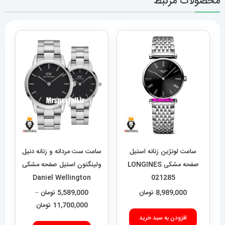
محصولات مرتبط
ساعت لونژین زنانه استیل
ساعت ست مردانه و زنانه دنیل
صفحه مشکی LONGINES
ولینگتون استیل صفحه مشکی
Daniel Wellington
021285
020551
8,989,000
تومان
5,589,000
تومان
–
محدوده
11,700,000
تومان
قیمت:
افزودن به سبد خرید
این