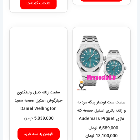
9,000
انتخاب گزینه‌ها
محصول
تا
دارای
11,700,000 تومان
انواع
مختلفی
می
باشد.
گزینه
ها
ممکن
ساعت زنانه دنیل ولینگتون
است
چهارگوش استیل صفحه سفید
در
ساعت ست اودمار پیگه مردانه
Daniel Wellington
صفحه
و زنانه باتری استیل صفحه کله
Quadro 422
5,839,000
تومان
غازی Audemars Piguet
محصول
Royal 01572
6,589,000
تومان
–
انتخاب
افزودن به سبد خرید
محدوده
13,100,000
تومان
شوند