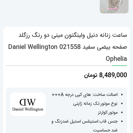
ساعت زنانه دنیل ولینگتون مینی دو رنگ رزگلد
صفحه بیضی سفید 021558 Daniel Wellington
Ophelia
8,489,000
تومان
اصالت ساخت: های کپی درجه A+++
نوع موتور:تک زمانه ژاپنی
موتور:کوارتز
جنس قاب:استینلس استیل ضدزنگ و
ضد حساسیت