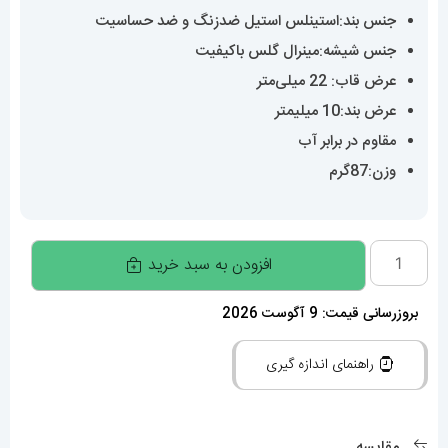
جنس بند:استینلس استیل ضدزنگ و ضد حساسیت
جنس شیشه:مینرال گلس باکیفیت
عرض قاب: 22 میلی‌متر
عرض بند:10 میلیمتر
مقاوم در برابر آب
وزن:87گرم
ساعت
افزودن به سبد خرید
زنانه
دنیل
بروزرسانی قیمت: 9 آگوست 2026
ولینگتون
راهنمای اندازه گیری
مینی
دو
رنگ
مقایسه