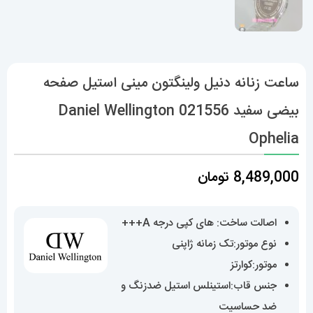
ساعت زنانه دنیل ولینگتون مینی استیل صفحه
بیضی سفید 021556 Daniel Wellington
Ophelia
8,489,000
تومان
اصالت ساخت: های کپی درجه A+++
نوع موتور:تک زمانه ژاپنی
موتور:کوارتز
جنس قاب:استینلس استیل ضدزنگ و
ضد حساسیت