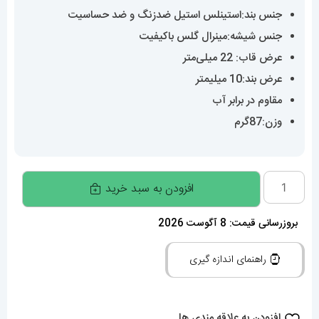
جنس بند:استینلس استیل ضدزنگ و ضد حساسیت
جنس شیشه:مینرال گلس باکیفیت
عرض قاب: 22 میلی‌متر
عرض بند:10 میلیمتر
مقاوم در برابر آب
وزن:87گرم
ساعت
افزودن به سبد خرید
زنانه
دنیل
بروزرسانی قیمت: 8 آگوست 2026
ولینگتون
راهنمای اندازه گیری
مینی
استیل
صفحه
افزودن به علاقه مندی ها