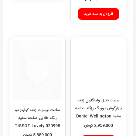
افزودن به سبد خرید
ساعت دنیل ولینگتون زنانه
چهارگوش دورنگ رزگلد صفحه
ساعت تیسوت زنانه کوارتز دو
سفید Daniel Wellington
رنگ طلایی صفحه سفید
Quadro 423
2,959,000
تومان
020998 TISSOT Lovely
5,889,000
تومان