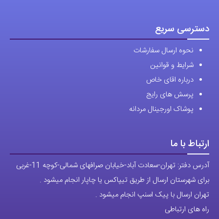
نحوه ارسال سفارشات
شرایط و قوانین
درباره اقای خاص
پرسش های رایج
پوشاک اورجینال مردانه
ارتباط با ما
آدرس دفتر: تهران-سعادت آباد-خیابان صرافهای شمالی-کوچه 11-غربی
برای شهرستان ارسال از طریق تیپاکس یا چاپار انجام میشود .
تهران ارسال با پیک اسنپ انجام میشود .
راه های ارتباطی
شماره تماس مستقیم :
09129236225
شماره تماس ثابت:
26746972
-021