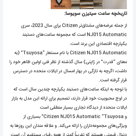
تاریخچه ساعت سیتیز
ن
سویوسا:
از جمله عرضه‌های مشتاق‌تر Citizen برای سال 2023، سری
NJ015 Automatic است که مجموعه ساعت‌های دستبند
یکپارچه اقتصادی این برند است.
Citizen NJ015 Automatic با نام مستعار “Tsuyosa” (به
معنای “قدرت” در ژاپنی) سال گذشته از نظر فنی اولین ظاهر خود را
داشت، اگرچه به تازگی در بهار امسال در ایالات متحده در دسترس
قرار گرفته است.
با توجه به اینکه ساعت‌های دستبند یکپارچه چندین سال است که
در اوج محبوبیت خود قرار دارند، تصمیم برای ارائه این مدل به بازار
ایالات متحده از دیدگاه تجاری بسیار منطقی است
و Citizen NJ015 Automatic “Tsuyosa” بسیاری از
ویژگی‌های مجموعه‌داران را ارائه می‌کند. و علاقه مندان این روزها به
دنبال قیمتی هستند که تقریباً کمتر از همه رقبای مستقیم آن است.