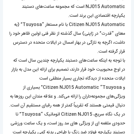
NJ015 Automatic است که مجموعه ساعت‌های دستبند
یکپارچه اقتصادی این برند است.
Citizen NJ015 Automatic با نام مستعار “Tsuyosa” (به
معنای “قدرت” در ژاپنی) سال گذشته از نظر فنی اولین ظاهر خود را
داشت، اگرچه به تازگی در بهار امسال در ایالات متحده در دسترس
قرار گرفته است.
با توجه به اینکه ساعت‌های دستبند یکپارچه چندین سال است که
در اوج محبوبیت خود قرار دارند، تصمیم برای ارائه این مدل به بازار
ایالات متحده از دیدگاه تجاری بسیار منطقی است
و Citizen NJ015 Automatic “Tsuyosa” بسیاری از
ویژگی‌های مجموعه‌داران را ارائه می‌کند. و علاقه مندان این روزها به
دنبال قیمتی هستند که تقریباً کمتر از همه رقبای مستقیم آن است.
در یک نگاه سریع، Citizen NJ015 اتوماتیک “Tsuyosa” تا
حدودی ملغمه ای از ویژگی های مد روز است، و یک ساعت ورزشی
دستبند یکپارچه فولاد ضد زنگ با طراحی بدنه کمی یکپارچه است