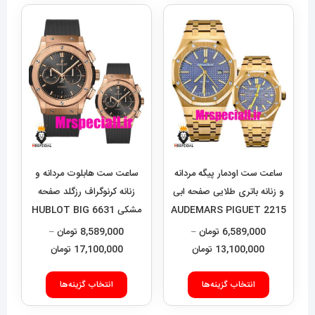
انواع
انواع
مختلفی
مختلفی
می
می
باشد.
باشد.
گزینه
گزینه
ها
ها
ممکن
ممکن
است
است
در
در
ساعت ست اودمار پیگه مردانه
ساعت ست هابلوت مردانه و
صفحه
صفحه
و زنانه باتری طلایی صفحه ابی
زنانه کرنوگراف رزگلد صفحه
2215 AUDEMARS PIGUET
مشکی 6631 HUBLOT BIG
محصول
محصول
BANG
ROYAL
6,589,000
تومان
–
8,589,000
تومان
–
انتخاب
انتخاب
محدوده
محدوده
13,100,000
تومان
17,100,000
تومان
شوند
شوند
قیمت:
قیمت:
این
این
6,589,000 تومان
9,000
انتخاب گزینه‌ها
انتخاب گزینه‌ها
محصول
محصول
تا
تا
دارای
دارای