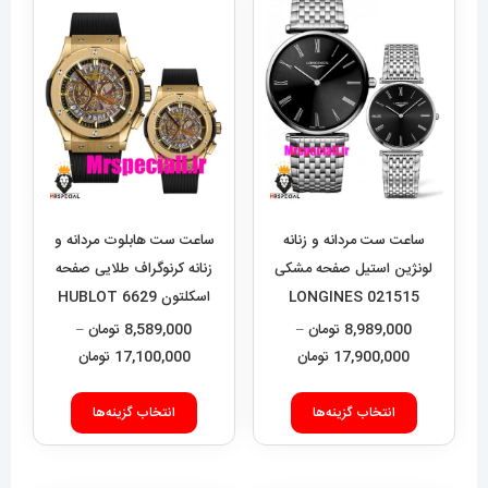
ساعت ست مردانه و زنانه
ساعت ست هابلوت مردانه و
لونژین استیل صفحه مشکی
زنانه کرنوگراف طلایی صفحه
LONGINES 021515
اسکلتون 6629 HUBLOT
BIG BANG
8,989,000
تومان
–
8,589,000
تومان
–
محدوده
محدوده
17,900,000
تومان
17,100,000
تومان
قیمت:
قیمت:
این
این
8,989,000 تومان
9,000
انتخاب گزینه‌ها
انتخاب گزینه‌ها
محصول
محصول
تا
تا
دارای
دارای
17,900,000 تومان
17,100,000 تومان