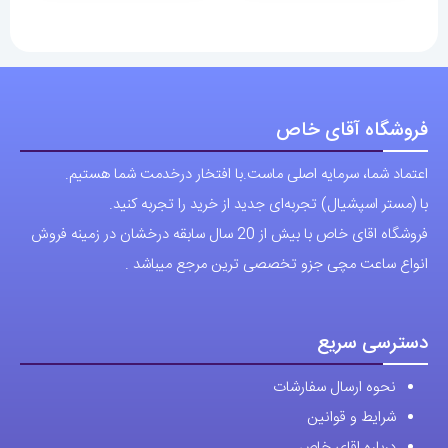
13,100,000 تومان
17,100,000 تومان
انواع
انواع
مختلفی
مختلفی
می
می
باشد.
باشد.
فروشگاه آقای خاص
گزینه
گزینه
اعتماد شما، سرمایه اصلی ماست.با افتخار درخدمت شما هستیم.
ها
ها
با (مستر اسپشیال) تجربه‌ای جدید از خرید را تجربه کنید.
ممکن
ممکن
فروشگاه اقای خاص با بیش از 20 سال سابقه درخشان در زمینه فروش
است
است
انواع ساعت مچی جزو تخصصی ترین مرجع میباشد .
در
در
صفحه
صفحه
محصول
محصول
دسترسی سریع
انتخاب
انتخاب
نحوه ارسال سفارشات
شوند
شوند
شرایط و قوانین
درباره اقای خاص