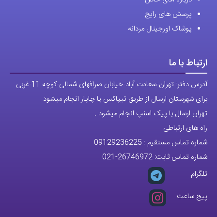
پرسش های رایج
پوشاک اورجینال مردانه
ارتباط با ما
آدرس دفتر: تهران-سعادت آباد-خیابان صرافهای شمالی-کوچه 11-غربی
برای شهرستان ارسال از طریق تیپاکس یا چاپار انجام میشود .
تهران ارسال با پیک اسنپ انجام میشود .
راه های ارتباطی
شماره تماس مستقیم :
09129236225
شماره تماس ثابت:
26746972
-021
تلگرام
پیج ساعت