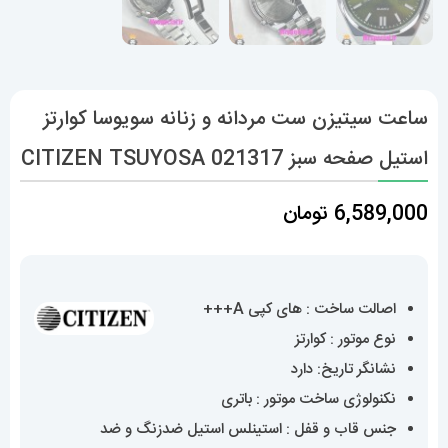
ساعت سیتیزن ست مردانه و زنانه سویوسا کوارتز
استیل صفحه سبز 021317 CITIZEN TSUYOSA
6,589,000
تومان
اصالت ساخت : های کپی A+++
نوع موتور : کوارتز
نشانگر تاریخ: دارد
نکنولوژی ساخت موتور : باتری
جنس قاب و قفل : استینلس استیل ضدزنگ و ضد