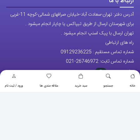
ارتباط با ما
آدرس دفتر: تهران-سعادت آباد-خیابان صرافهای شمالی-کوچه 11-غربی
برای شهرستان ارسال از طریق تیپاکس یا چاپار انجام میشود .
تهران ارسال با پیک اسنپ انجام میشود .
راه های ارتباطی
شماره تماس مستقیم :
09129236225
شماره تماس ثابت:
26746972
-021
تلگرام
پیج ساعت
خانه
جستجو
سبد خرید
علاقه مندی ها
ورود / ثبت نام
مجوزها