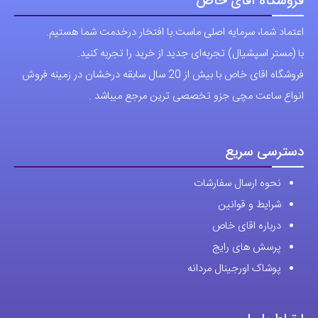
فروشگاه آقای خاص
گزینه
گزینه
اعتماد شما، سرمایه اصلی ماست.با افتخار درخدمت شما هستیم.
ها
ها
با (مستر اسپشیال) تجربه‌ای جدید از خرید را تجربه کنید.
ممکن
ممکن
فروشگاه اقای خاص با بیش از 20 سال سابقه درخشان در زمینه فروش
است
است
انواع ساعت مچی جزو تخصصی ترین مرجع میباشد .
در
در
صفحه
صفحه
محصول
محصول
دسترسی سریع
انتخاب
انتخاب
نحوه ارسال سفارشات
شوند
شوند
شرایط و قوانین
درباره اقای خاص
پرسش های رایج
پوشاک اورجینال مردانه