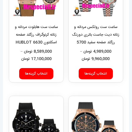
ساعت ست رولکس مردانه و
ساعت ست هابلوت مردانه و
زنانه دیت جاست باتری دورنگ
زنانه کرنوگراف رزگلد صفحه
رزگلد صفحه سفید 5700
اسکلتون 6630 HUBLOT
BIG BANG
Rolex Date just
4,989,000
تومان
–
8,589,000
تومان
–
محدوده
محدوده
9,960,000
تومان
17,100,000
تومان
قیمت:
قیمت:
این
این
4,989,000 تومان
9,000
انتخاب گزینه‌ها
انتخاب گزینه‌ها
محصول
محصول
تا
تا
دارای
دارای
9,960,000 تومان
17,100,000 تومان
انواع
انواع
مختلفی
مختلفی
می
می
باشد.
باشد.
گزینه
گزینه