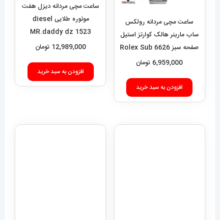
افزودن به سبد خرید
ساعت مچی مردانه رولکس
ساب مارینر هالک کوارتز استیل
صفحه سبز 6626 Rolex Sub
mariner hulk
6,959,000
تومان
افزودن به سبد خرید
ساعت مچی مردانه مدل بیگ
بنگ هابلوت کهکشانی 6633
Hublot big bang
19,289,000
تومان