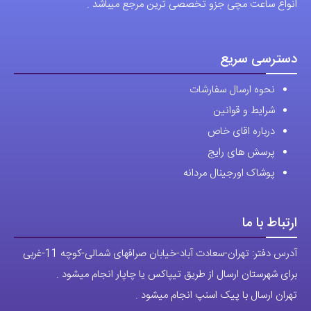
فروشگاه اقای خاص با بیش از 20 سال سابقه درخشان در زمینه فروش
انواع ساعت مچی جزو تخصصی ترین مرجع میباشد .
دسترسی سریع
نحوه ارسال سفارشات
شرایط و قوانین
درباره اقای خاص
پرسش های رایج
پوشاک اورجینال مردانه
ارتباط با ما
آدرس دفتر: تهران-سعادت آباد-خیابان صرافهای شمالی-کوچه 11-غربی
برای شهرستان ارسال از طریق تیپاکس یا چاپار انجام میشود .