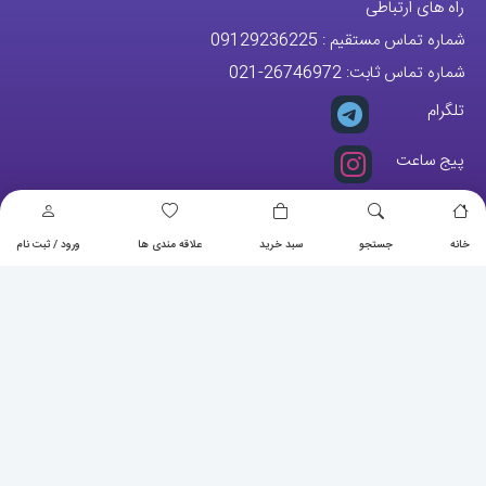
تهران ارسال با پیک اسنپ انجام میشود .
راه های ارتباطی
شماره تماس مستقیم :
09129236225
شماره تماس ثابت:
26746972
-021
تلگرام
پیج ساعت
خانه
جستجو
سبد خرید
علاقه مندی ها
ورود / ثبت نام
مجوزها
تمام حقوق مادی و معنوی این وبسایت متعلق به فروشگاه آقای خاص می