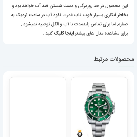
این محصول در حد روزمرگی و دست شستن ضد آب خواهد بود و
بخاطر آبکاری بسیار خوب قاب قدرت نفوذ آب در ساعت نزدیک به
صفره. اما برای تماس بلندمدت با آب و الکل توصیه نمیشود .
برای مشاهده مدل های بیشتر
اینجا کلیک
کنید .
محصولات مرتبط
ساعت مچی مردانه دیزل هفت
موتوره طلایی diesel
MR.daddy dz 1523
12,989,000
تومان