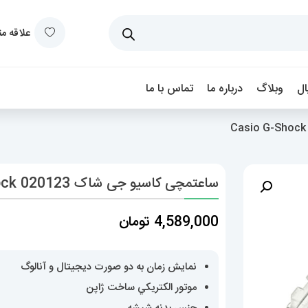
علاقه م
ل
وبلاگ
درباره ما
تماس با ما
ساعتمچی کاسیو جی شاک Casio G-Shock 020123
4,589,000
تومان
نمایش زمان به دو صورت دیجیتال و آنالوگ
موتور الکتريکي ساخت ژاپن