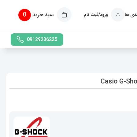
سبد خرید
0
ندی ها
ورود/ثبت نام
09129236225