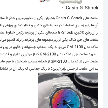
Casio G-Shock :
ساعت‌های Casio G-Shock به‌عنوان یکی از محبوب‌ترین خطوط ساعت‌های مقاوم به‌شکل متفاوت و عملکرد بالا شناخته می‌شوند. این ساعت‌ها در دهه ۱۹۸۰ معرفی شدند و بخشی از کمپانی Casio هستند.
آن‌ها به‌ویژه برای استفاده در محیط‌های خشن و فعالیت‌های ورزشی طر
از آن‌زمان تاکنون، G-Shock همچنان یکی از پرطرفدارترین خطوط ساعت‌ها در دنیا محسوب می‌شود با ویژگی‌هایی چون مقاومت در برابر ضربه، ضدآب بودن و دقت در نمایش زمان.
شاک مدل GM-2100 می‌تواند یک انتخاب جسورانه و دقیق در بین ساعت‌های موجود در بازار باشد.
با خرید ساعت جی شاک مدل GM-2100 که از موتوری دقیق و قدرتمند بهره‌مند است و انرژی خود را از باطری باکیفیتی تأمین می‌کند تا به دو صورت آنالوگ و دیجیتال زمان را برای شما به نمایش گذارد.
ساعت جی شاک مدل GM-2100 از شیشه معدنی ضدخش با فرم قاب چند ضلعی و بدنه بسیار مقاوم که در عین حال سبک نیز می‌باشد و در برابر ضربه و آب از دوام و استقاومت بالایی برخوردار است.
بند این ساعت از جنس رابر (رزین) با رنگ جذابش که رنگ آن در نشانگر 