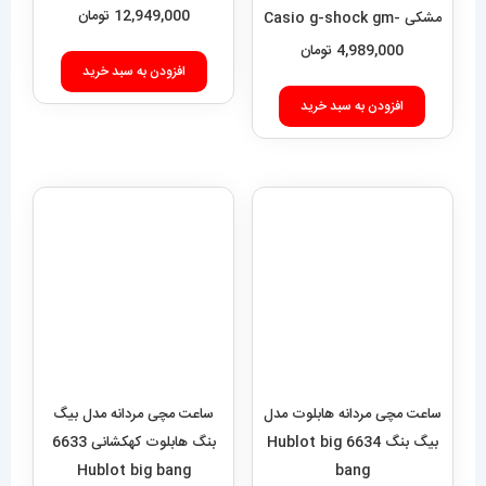
01010
12,949,000
تومان
مشکی Casio g-shock gm-
2100 021462
4,989,000
تومان
افزودن به سبد خرید
افزودن به سبد خرید
ساعت مچی مردانه هابلوت مدل
ساعت مچی مردانه مدل بیگ
بیگ بنگ 6634 Hublot big
بنگ هابلوت کهکشانی 6633
Hublot big bang
bang