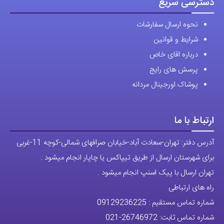
دسترسی سریع
نحوه ارسال سفارشات
شرایط و قوانین
درباره اقای خاص
پرسش های رایج
پوشاک اورجینال مردانه
ارتباط با ما
آدرس دفتر: تهران-سعادت آباد-خیابان صرافهای شمالی-کوچه 11-غربی
برای شهرستان ارسال از طریق تیپاکس یا چاپار انجام میشود .
تهران ارسال با پیک اسنپ انجام میشود .
راه های ارتباطی
شماره تماس مستقیم :
09129236225
شماره تماس ثابت:
26746972
-021