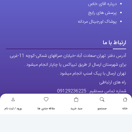
درباره اقای خاص
پرسش های رایج
پوشاک اورجینال مردانه
ارتباط با ما
آدرس دفتر: تهران-سعادت آباد-خیابان صرافهای شمالی-کوچه 11-غربی
برای شهرستان ارسال از طریق تیپاکس یا چاپار انجام میشود .
تهران ارسال با پیک اسنپ انجام میشود .
راه های ارتباطی
شماره تماس مستقیم :
09129236225
شماره تماس ثابت:
26746972
-021
خانه
جستجو
سبد خرید
علاقه مندی ها
ورود / ثبت نام
تلگرام
پیج ساعت