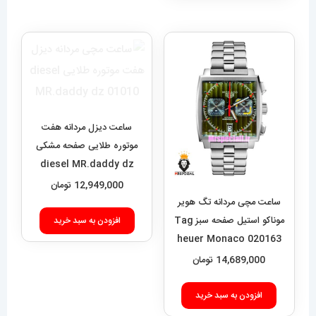
ساعت دیزل مردانه هفت
موتوره طلایی صفحه مشکی
diesel MR.daddy dz
01010
12,949,000
تومان
ساعت مچی مردانه تگ هویر
موناکو استیل صفحه سبز Tag
افزودن به سبد خرید
heuer Monaco 020163
14,689,000
تومان
افزودن به سبد خرید