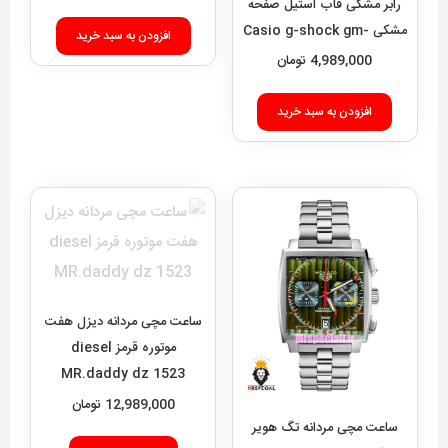
رابر مشکی قاب استیل صفحه
مشکی Casio g-shock gm-
افزودن به سبد خرید
2100 021462
4,989,000
تومان
افزودن به سبد خرید
ساعت مچی مردانه دیزل هفت
موتوره قرمز diesel
MR.daddy dz 1523
12,989,000
تومان
ساعت مچی مردانه تگ هویر