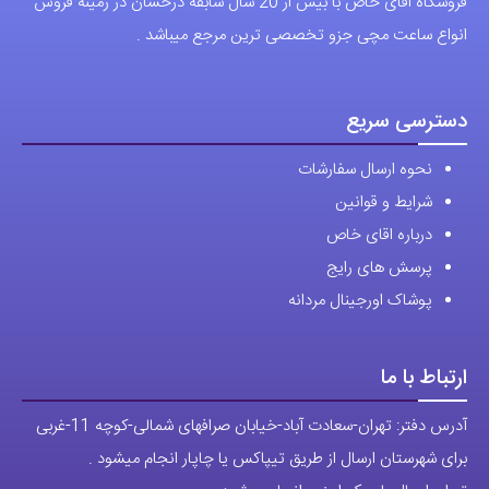
فروشگاه اقای خاص با بیش از 20 سال سابقه درخشان در زمینه فروش
انواع ساعت مچی جزو تخصصی ترین مرجع میباشد .
دسترسی سریع
نحوه ارسال سفارشات
شرایط و قوانین
درباره اقای خاص
پرسش های رایج
پوشاک اورجینال مردانه
ارتباط با ما
آدرس دفتر: تهران-سعادت آباد-خیابان صرافهای شمالی-کوچه 11-غربی
برای شهرستان ارسال از طریق تیپاکس یا چاپار انجام میشود .