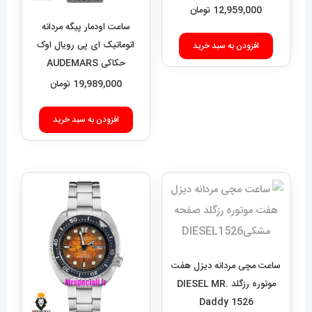
12,959,000
تومان
ساعت اودمار پیگه مردانه
اتوماتیک ای پی رویال اوک
افزودن به سبد خرید
حکاکی AUDEMARS
PIGUET ROYAL Oak
19,989,000
تومان
020693
افزودن به سبد خرید
ساعت مچی مردانه دیزل هفت
موتوره رزگلد DIESEL MR.
Daddy 1526