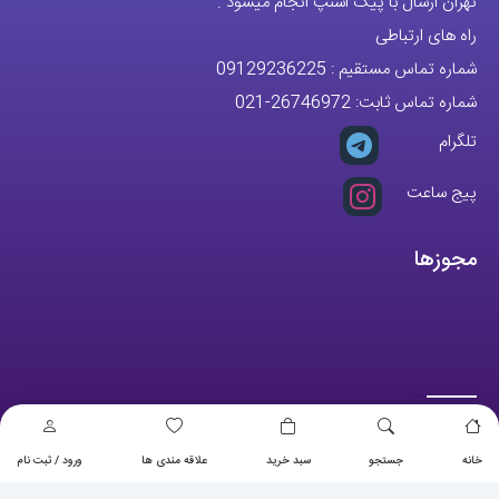
تهران ارسال با پیک اسنپ انجام میشود .
راه های ارتباطی
شماره تماس مستقیم :
09129236225
شماره تماس ثابت:
26746972
-021
تلگرام
پیج ساعت
مجوزها
خانه
جستجو
سبد خرید
علاقه مندی ها
ورود / ثبت نام
تمام حقوق مادی و معنوی این وبسایت متعلق به فروشگاه آقای خاص می