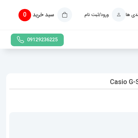
سبد خرید
0
ندی ها
ورود/ثبت نام
09129236225