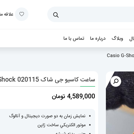
علاقه م
ل
وبلاگ
درباره ما
تماس با ما
ساعت کاسیو جی شاک Casio G-Shock 020115
4,589,000
تومان
نمایش زمان به دو صورت دیجیتال و آنالوگ
موتور الکتريکي ساخت ژاپن