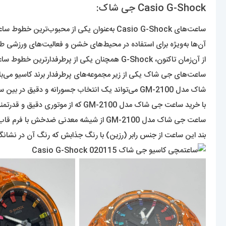
Casio G-Shock جی شاک:
ساعت‌های Casio G-Shock به‌عنوان یکی از محبوب‌ترین خطوط ساعت‌های مقاوم به‌شکل متفاوت و عملکرد بالا شناخته می‌شوند. این ساعت‌ها در دهه ۱۹۸۰ معرفی شدند و بخشی از کمپانی Casio هستند.
آن‌ها به‌ویژه برای استفاده در محیط‌های خشن و فعالیت‌های ورزشی طر
از آن‌زمان تاکنون، G-Shock همچنان یکی از پرطرفدارترین خطوط ساعت‌ها در دنیا محسوب می‌شود با ویژگی‌هایی چون مقاومت در برابر ضربه، ضدآب بودن و دقت در نمایش زمان.
شاک مدل GM-2100 می‌تواند یک انتخاب جسورانه و دقیق در بین ساعت‌های موجود در بازار باشد.
با خرید ساعت جی شاک مدل GM-2100 که از موتوری دقیق و قدرتمند بهره‌مند است و انرژی خود را از باطری باکیفیتی تأمین می‌کند تا به دو صورت آنالوگ و دیجیتال زمان را برای شما به نمایش گذارد.
ساعت جی شاک مدل GM-2100 از شیشه معدنی ضدخش با فرم قاب چند ضلعی و بدنه بسیار مقاوم که در عین حال سبک نیز می‌باشد و در برابر ضربه و آب از دوام و استقاومت بالایی برخوردار است.
بند این ساعت از جنس رابر (رزین) با رنگ جذابش که رنگ آن در نشانگر 