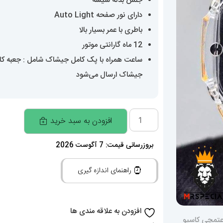
جنس بدنه شیشه
دارای نور صفحه Auto Light
باطری با عمر بسیار بالا
12 ماه گارانتی موتور
ساعت همراه با پک کامل جیشاک شامل : جعبه کارتن
جیشاک ارسال می‌شود
ساعتمچی
افزودن به سبد خرید
کاسیو
جی
بروزرسانی قیمت: 7 آگوست 2026
شاک
راهنمای اندازه گیری
Casio
G-
Shock
افزودن به علاقه مندی ها
020110