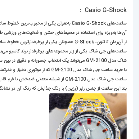
Casio G-Shock :
ساعت‌های Casio G-Shock به‌عنوان یکی از محبوب‌ترین خطوط ساعت‌های مقاوم به‌شکل متفاوت و عملکرد بالا شناخته می‌شوند. این ساعت‌ها در دهه ۱۹۸۰ معرفی شدند و بخشی از کمپانی Casio هستند.
آن‌ها به‌ویژه برای استفاده در محیط‌های خشن و فعالیت‌های ورزشی طر
از آن‌زمان تاکنون، G-Shock همچنان یکی از پرطرفدارترین خطوط ساعت‌ها در دنیا محسوب می‌شود با ویژگی‌هایی چون مقاومت در برابر ضربه، ضدآب بودن و دقت در نمایش زمان.
شاک مدل GM-2100 می‌تواند یک انتخاب جسورانه و دقیق در بین ساعت‌های موجود در بازار باشد.
با خرید ساعت جی شاک مدل GM-2100 که از موتوری دقیق و قدرتمند بهره‌مند است و انرژی خود را از باطری باکیفیتی تأمین می‌کند تا به دو صورت آنالوگ و دیجیتال زمان را برای شما به نمایش گذارد.
ساعت جی شاک مدل GM-2100 از شیشه معدنی ضدخش با فرم قاب چند ضلعی و بدنه بسیار مقاوم که در عین حال سبک نیز می‌باشد و در برابر ضربه و آب از دوام و استقاومت بالایی برخوردار است.
بند این ساعت از جنس رابر (رزین) با رنگ جذابش که رنگ آن در نشانگر 