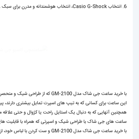
6. انتخاب Casio G-Shock، انتخاب هوشمندانه و مدرن برای سبک زندگی.
با خرید ساعت جی شاک‌ مدل GM-2100 که از طراحی شیک و منحصربفردی برخوردار است و می‌تواند انتخاب بسیار مناسبی برای آن دسته از افرادی باشد که به ظاهر و استایل خود، اهمیت می‌دهند.
این ساعت برای کسانی که به تیپ های اسپرت تمایل بیشتری دارند، پی
همچنین آنهایی که به دنبال یک استایل راحت یا کژوال و حتی علاقه من
ساعت های جی شاک با طراحی شیک و اسپرتی که همراه با قابلیت های منحص
با خرید ساعت جی شاک مدل GM-2100 و ست کردن با لباس خود، از تاثیر خارق‌العاده این ساعت بر استایل خود، شگفت‌زده شوید.
این ساعت را می‌توانید با لباس های غیررسمی خود مانند تیشرت، هود
تیپ و استایل موردعلاقه خود بهتر بدرخشید.
برای مشاهده مدل های بیشتر
اینجا کلیک
کنید .
محصولات مرتبط