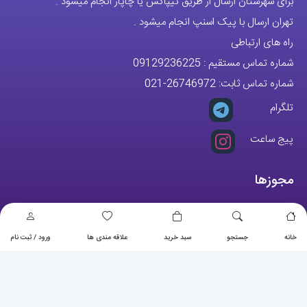
برای شهرستان ارسال از طریق تیپاکس یا چاپار انجام میشود .
تهران ارسال با پیک اسنپ انجام میشود .
راه های ارتباطی
شماره تماس مستقیم :
09129236225
شماره تماس ثابت:
26746972
-021
تلگرام
پیج ساعت
مجوزها
خانه
جستجو
سبد خرید
علاقه مندی ها
ورود / ثبت نام