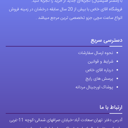
با (مستر اسپشیال) تجربه‌ای جدید از خرید را تجربه کنید.
فروشگاه اقای خاص با بیش از 20 سال سابقه درخشان در زمینه فروش
انواع ساعت مچی جزو تخصصی ترین مرجع میباشد .
دسترسی سریع
نحوه ارسال سفارشات
شرایط و قوانین
درباره اقای خاص
پرسش های رایج
پوشاک اورجینال مردانه
ارتباط با ما
آدرس دفتر: تهران-سعادت آباد-خیابان صرافهای شمالی-کوچه 11-غربی