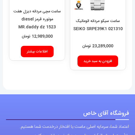
MR.daddy dz 1523
12,989,000
تومان
ساعت سیکو مردانه اتوماتیک
021310 SEIKO SRPE39K1
اطلاعات بیشتر
23,289,000
تومان
افزودن به سبد خرید
فروشگاه آقای خاص
اعتماد شما، سرمایه اصلی ماست.با افتخار درخدمت شما هستیم.