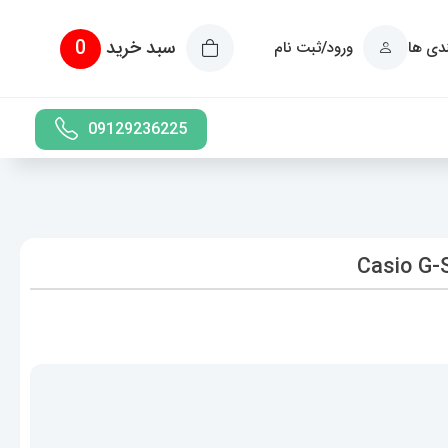
سبد خرید
0
ندی ها
ورود/ثبت نام
09129236225