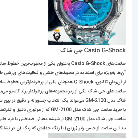
Casio G-Shock جی شاک :
ساعت‌های Casio G-Shock به‌عنوان یکی از محبوب‌ترین خطوط ساعت‌های مقاوم به‌شکل متفاوت و عملکرد بالا شناخته می‌شوند. این ساعت‌ها در دهه ۱۹۸۰ معرفی شدند و بخشی از کمپانی Casio هستند.
آن‌ها به‌ویژه برای استفاده در محیط‌های خشن و فعالیت‌های ورزشی طر
از آن‌زمان تاکنون، G-Shock همچنان یکی از پرطرفدارترین خطوط ساعت‌ها در دنیا محسوب می‌شود با ویژگی‌هایی چون مقاومت در برابر ضربه، ضدآب بودن و دقت در نمایش زمان.
شاک مدل GM-2100 می‌تواند یک انتخاب جسورانه و دقیق در بین ساعت‌های موجود در بازار باشد.
با خرید ساعت جی شاک مدل GM-2100 که از موتوری دقیق و قدرتمند بهره‌مند است و انرژی خود را از باطری باکیفیتی تأمین می‌کند تا به دو صورت آنالوگ و دیجیتال زمان را برای شما به نمایش گذارد.
ساعت جی شاک مدل GM-2100 از شیشه معدنی ضدخش با فرم قاب چند ضلعی و بدنه بسیار مقاوم که در عین حال سبک نیز می‌باشد و در برابر ضربه و آب از دوام و استقاومت بالایی برخوردار است.
بند این ساعت از جنس رابر (رزین) با رنگ جذابش که رنگ آن در نشانگر 