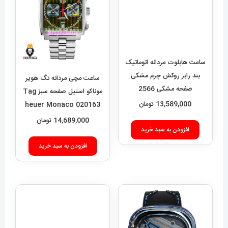
ساعت هابلوت مردانه اتوماتیک
بند رابر روکش چرم مشکی
صفحه مشکی 2566
HUBLOT BIG BANG
13,589,000
تومان
ساعت مچی مردانه تگ هویر
موناکو استیل صفحه سبز Tag
افزودن به سبد خرید
heuer Monaco 020163
14,689,000
تومان
افزودن به سبد خرید